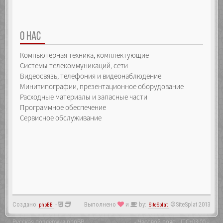
О НАС
Компьютерная техника, комплектующие
Системы телекоммуникаций, сети
Видеосвязь, телефония и видеонаблюдение
Минитипографии, презентационное оборудование
Расходные материалы и запасные части
Программное обеспечение
Сервисное обслуживание
Создано
-
Выполнено
и
by:
©SiteSplat 2013
phpBB
SiteSplat
Русская поддержка phpBB
- Часовой пояс:
UTC+03:00
-