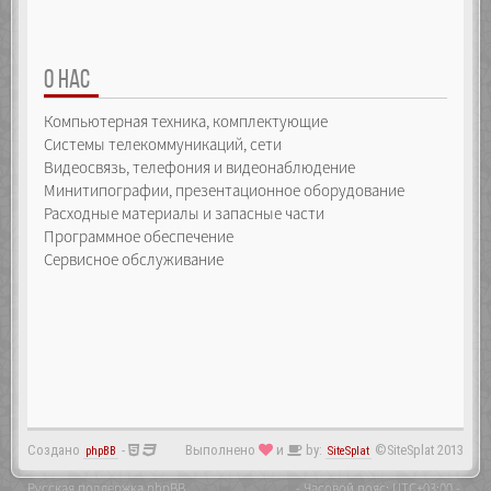
О НАС
Компьютерная техника, комплектующие
Системы телекоммуникаций, сети
Видеосвязь, телефония и видеонаблюдение
Минитипографии, презентационное оборудование
Расходные материалы и запасные части
Программное обеспечение
Сервисное обслуживание
Создано
-
Выполнено
и
by:
©SiteSplat 2013
phpBB
SiteSplat
Русская поддержка phpBB
- Часовой пояс:
UTC+03:00
-