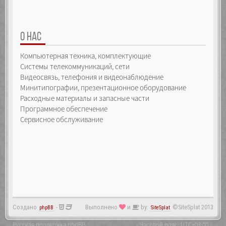
О НАС
Компьютерная техника, комплектующие
Системы телекоммуникаций, сети
Видеосвязь, телефония и видеонаблюдение
Минитипографии, презентационное оборудование
Расходные материалы и запасные части
Программное обеспечение
Сервисное обслуживание
Создано
-
Выполнено
и
by:
©SiteSplat 2013
phpBB
SiteSplat
Русская поддержка phpBB
- Часовой пояс:
UTC+03:00
-