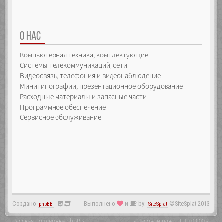
О НАС
Компьютерная техника, комплектующие
Системы телекоммуникаций, сети
Видеосвязь, телефония и видеонаблюдение
Минитипографии, презентационное оборудование
Расходные материалы и запасные части
Программное обеспечение
Сервисное обслуживание
Создано
-
Выполнено
и
by:
©SiteSplat 2013
phpBB
SiteSplat
Русская поддержка phpBB
- Часовой пояс:
UTC+03:00
-