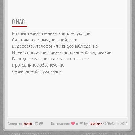
О НАС
Компьютерная техника, комплектующие
Системы телекоммуникаций, сети
Видеосвязь, телефония и видеонаблюдение
Минитипографии, презентационное оборудование
Расходные материалы и запасные части
Программное обеспечение
Сервисное обслуживание
Создано
-
Выполнено
и
by:
©SiteSplat 2013
phpBB
SiteSplat
Русская поддержка phpBB
- Часовой пояс:
UTC+03:00
-