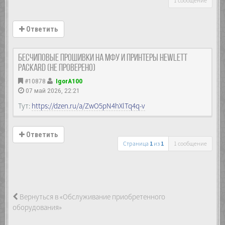
1 сообщение
Ответить
Бесчиповые прошивки на МФУ и принтеры Hewlett
Packard (не проверено)
#10878
IgorA100
07 май 2026, 22:21
Тут:
https://dzen.ru/a/ZwO5pN4hXlTq4q-v
Ответить
Страница
1
из
1
1 сообщение
Вернуться в «Обслуживание приобретенного
оборудования»