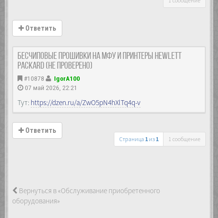
1 сообщение
Ответить
Бесчиповые прошивки на МФУ и принтеры Hewlett
Packard (не проверено)
#10878
IgorA100
07 май 2026, 22:21
Тут:
https://dzen.ru/a/ZwO5pN4hXlTq4q-v
Ответить
Страница
1
из
1
1 сообщение
Вернуться в «Обслуживание приобретенного
оборудования»