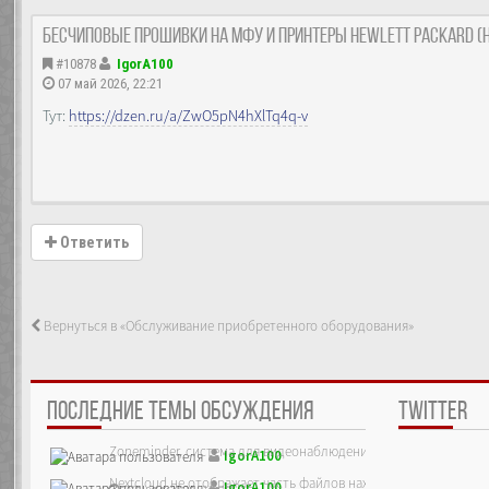
Бесчиповые прошивки на МФУ и принтеры Hewlett Packard (н
#10878
IgorA100
07 май 2026, 22:21
Тут:
https://dzen.ru/a/ZwO5pN4hXlTq4q-v
Ответить
Вернуться в «Обслуживание приобретенного оборудования»
ПОСЛЕДНИЕ ТЕМЫ ОБСУЖДЕНИЯ
TWITTER
Zoneminder, система для видеонаблюдения
IgorA100
Nextcloud не отображает часть файлов находящихся на сервер
IgorA100