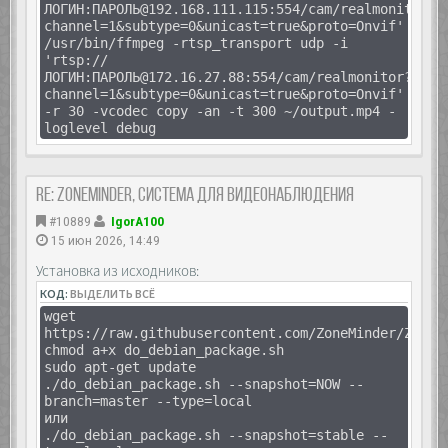
ЛОГИН:ПАРОЛЬ@192.168.111.115:554/cam/realmonitor?
channel=1&subtype=0&unicast=true&proto=Onvif'
/usr/bin/ffmpeg -rtsp_transport udp -i
'rtsp://
ЛОГИН:ПАРОЛЬ@172.16.27.88:554/cam/realmonitor?
channel=1&subtype=0&unicast=true&proto=Onvif'
-r 30 -vcodec copy -an -t 300 ~/output.mp4 -
loglevel debug
Re: Zoneminder, система для видеонаблюдения
#10889
IgorA100
15 июн 2026, 14:49
Установка из исходников:
КОД:
ВЫДЕЛИТЬ ВСЁ
wget
https://raw.githubusercontent.com/ZoneMinder/ZoneM
chmod a+x do_debian_package.sh
sudo apt-get update
./do_debian_package.sh --snapshot=NOW --
branch=master --type=local
или
./do_debian_package.sh --snapshot=stable --