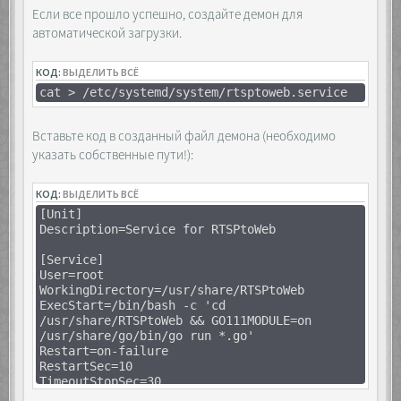
Если все прошло успешно, создайте демон для
автоматической загрузки.
КОД:
ВЫДЕЛИТЬ ВСЁ
cat > /etc/systemd/system/rtsptoweb.service
Вставьте код в созданный файл демона (необходимо
указать собственные пути!):
КОД:
ВЫДЕЛИТЬ ВСЁ
[Unit]
Description=Service for RTSPtoWeb
[Service]
User=root
WorkingDirectory=/usr/share/RTSPtoWeb
ExecStart=/bin/bash -c 'cd
/usr/share/RTSPtoWeb && GO111MODULE=on
/usr/share/go/bin/go run *.go'
Restart=on-failure
RestartSec=10
TimeoutStopSec=30
Type=simple