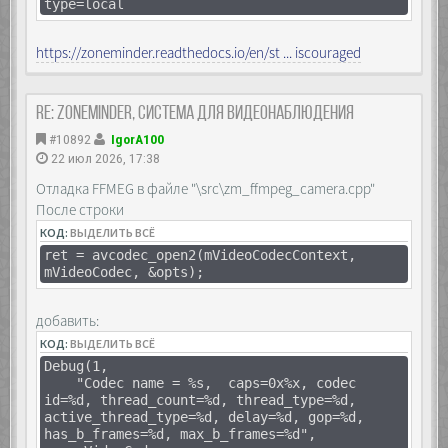
type=local
https://zoneminder.readthedocs.io/en/st ... iscouraged
Re: Zoneminder, система для видеонаблюдения
#10892
IgorA100
22 июл 2026, 17:38
Отладка FFMEG в файле "\src\zm_ffmpeg_camera.cpp"
После строки
КОД:
ВЫДЕЛИТЬ ВСЁ
ret = avcodec_open2(mVideoCodecContext,
mVideoCodec, &opts);
добавить:
КОД:
ВЫДЕЛИТЬ ВСЁ
Debug(1,
"Codec name = %s, caps=0x%x, codec
id=%d, thread_count=%d, thread_type=%d,
active_thread_type=%d, delay=%d, gop=%d,
has_b_frames=%d, max_b_frames=%d",