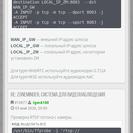
destination LOCAL_IP_ZM:8083 --dst
WAN_IP_GW
-A INPUT -p tcp -m tcp --dport 8083 -j
ACCEPT
-A INPUT -p tcp -m tcp --sport 8083 -j
ACCEPT
WAN_IP_GW
— внешний IP-адрес шлюза
LOCAL_IP_GW
— локальный IP-адрес шлюза
LOCAL_IP_ZM
— локальный IP-адрес, на котором
установлен ZM
Для type=WebRTC используйте аудиокодек G.711A
Для type=MSE используйте аудиокодек AAC
Re: Zoneminder, система для видеонаблюдения
#10877
IgorA100
03 май 2026, 20:00
Проверка RTSP потока с камеры:
КОД:
ВЫДЕЛИТЬ ВСЁ
/usr/bin/ffprobe -i 'rtsp://