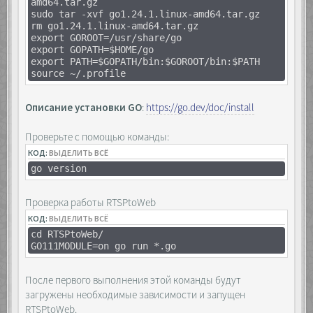
amd64.tar.gz
sudo tar -xvf go1.24.1.linux-amd64.tar.gz
rm go1.24.1.linux-amd64.tar.gz
export GOROOT=/usr/share/go
export GOPATH=$HOME/go
export PATH=$GOPATH/bin:$GOROOT/bin:$PATH
source ~/.profile
Описание установки GO
:
https://go.dev/doc/install
Проверьте с помощью команды:
КОД:
ВЫДЕЛИТЬ ВСЁ
go version
Проверка работы RTSPtoWeb
КОД:
ВЫДЕЛИТЬ ВСЁ
cd RTSPtoWeb/
GO111MODULE=on go run *.go
После первого выполнения этой команды будут
загружены необходимые зависимости и запущен
RTSPtoWeb.