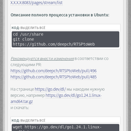
Х.Х.Х.Х:8083/pages/stream/list
Описание полного процесса установки в Ubuntu:
КОД:
ВЫДЕЛИТЬ ВСЁ
cd /usr/share
git clone
https://github.com/deepch/RTSPtoWeb
Рекомендуется внести изменения
в соответствии со
следующими PR:
https://github.com/deepch/RTSPtoWeb/pull/496
https://github.com/deepch/RTSPtoWeb/pull/485
На странице
https://go.dev/dl/
мы находим нужную
версию, например
https://go.dev/dl/go1.24.1.linux-
amd64.tar.gz
и скачать:
КОД:
ВЫДЕЛИТЬ ВСЁ
wget https://go.dev/dl/go1.24.1.linux-