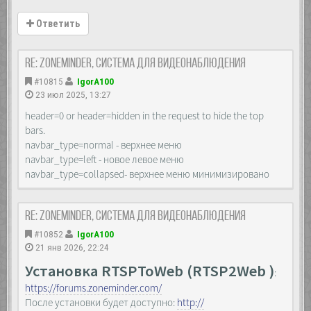
Ответить
Re: Zoneminder, система для видеонаблюдения
#10815
IgorA100
23 июл 2025, 13:27
header=0 or header=hidden in the request to hide the top
bars.
navbar_type=normal - верхнее меню
navbar_type=left - новое левое меню
navbar_type=collapsed- верхнее меню минимизировано
Re: Zoneminder, система для видеонаблюдения
#10852
IgorA100
21 янв 2026, 22:24
Установка RTSPToWeb (RTSP2Web )
:
https://forums.zoneminder.com/
После установки будет доступно:
http://