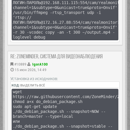
ЛОГИН:ПАРОЛЬ@192.168.111.115:554/cam/realmonitor?
channel=1&subtype=0&unicast=true&proto=Onvif'
/usr/bin/ffmpeg -rtsp_transport udp -i
'rtsp://
ЛОГИН:ПАРОЛЬ@172.16.27.88:554/cam/realmonitor?
channel=1&subtype=0&unicast=true&proto=Onvif'
-r 30 -vcodec copy -an -t 300 ~/output.mp4 -
loglevel debug
Re: Zoneminder, система для видеонаблюдения
#10889
IgorA100
15 июн 2026, 14:49
Установка из исходников:
КОД:
ВЫДЕЛИТЬ ВСЁ
wget
https://raw.githubusercontent.com/ZoneMinder/ZoneM
chmod a+x do_debian_package.sh
sudo apt-get update
./do_debian_package.sh --snapshot=NOW --
branch=master --type=local
или
./do_debian_package.sh --snapshot=stable --