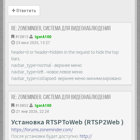
Ответить
Re: Zoneminder, система для видеонаблюдения
#10815
IgorA100
23 июл 2025, 13:27
header=0 or header=hidden in the request to hide the top
bars.
navbar_type=normal - верхнее меню
navbar_type=left - новое левое меню
navbar_type=collapsed- верхнее меню минимизировано
Re: Zoneminder, система для видеонаблюдения
#10852
IgorA100
21 янв 2026, 22:24
Установка RTSPToWeb (RTSP2Web )
:
https://forums.zoneminder.com/
После установки будет доступно:
http://