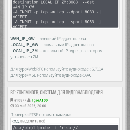
destination LOCAL_IP_ZM:8083 --dst
WAN_IP_GW
-A INPUT -p tcp -m tcp --dport 8083 -j
ACCEPT
-A INPUT -p tcp -m tcp --sport 8083 -j
ACCEPT
WAN_IP_GW
— внешний IP-адрес шлюза
LOCAL_IP_GW
— локальный IP-адрес шлюза
LOCAL_IP_ZM
— локальный IP-адрес, на котором
установлен ZM
Для type=WebRTC используйте аудиокодек G.711A
Для type=MSE используйте аудиокодек AAC
Re: Zoneminder, система для видеонаблюдения
#10877
IgorA100
03 май 2026, 20:00
Проверка RTSP потока с камеры:
КОД:
ВЫДЕЛИТЬ ВСЁ
/usr/bin/ffprobe -i 'rtsp://