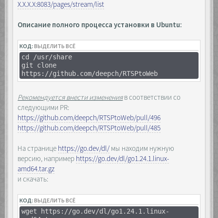
Х.Х.Х.Х:8083/pages/stream/list
Описание полного процесса установки в Ubuntu:
КОД:
ВЫДЕЛИТЬ ВСЁ
cd /usr/share
git clone
https://github.com/deepch/RTSPtoWeb
Рекомендуется внести изменения
в соответствии со
следующими PR:
https://github.com/deepch/RTSPtoWeb/pull/496
https://github.com/deepch/RTSPtoWeb/pull/485
На странице
https://go.dev/dl/
мы находим нужную
версию, например
https://go.dev/dl/go1.24.1.linux-
amd64.tar.gz
и скачать:
КОД:
ВЫДЕЛИТЬ ВСЁ
wget https://go.dev/dl/go1.24.1.linux-