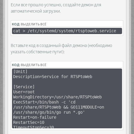
Если все прошло успешно, создайте демон для
автоматической загрузки.
КОД:
ВЫДЕЛИТЬ ВСЁ
cat > /etc/systemd/system/rtsptoweb.service
Вставьте код в созданный файл демона (необходимо
указать собственные пути!):
КОД:
ВЫДЕЛИТЬ ВСЁ
[Unit]
Description=Service for RTSPtoWeb
[Service]
User=root
WorkingDirectory=/usr/share/RTSPtoWeb
ExecStart=/bin/bash -c 'cd
/usr/share/RTSPtoWeb && GO111MODULE=on
/usr/share/go/bin/go run *.go'
Restart=on-failure
RestartSec=10
TimeoutStopSec=30
Type=simple