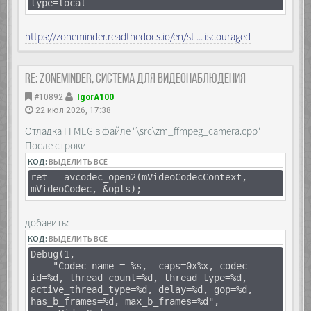
type=local
https://zoneminder.readthedocs.io/en/st ... iscouraged
Re: Zoneminder, система для видеонаблюдения
#10892
IgorA100
22 июл 2026, 17:38
Отладка FFMEG в файле "\src\zm_ffmpeg_camera.cpp"
После строки
КОД:
ВЫДЕЛИТЬ ВСЁ
ret = avcodec_open2(mVideoCodecContext,
mVideoCodec, &opts);
добавить:
КОД:
ВЫДЕЛИТЬ ВСЁ
Debug(1,
"Codec name = %s, caps=0x%x, codec
id=%d, thread_count=%d, thread_type=%d,
active_thread_type=%d, delay=%d, gop=%d,
has_b_frames=%d, max_b_frames=%d",