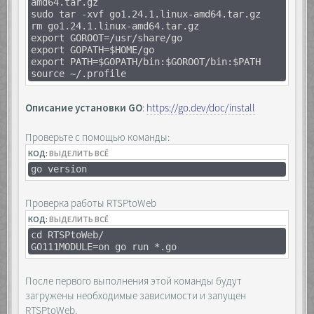
amd64.tar.gz
sudo tar -xvf go1.24.1.linux-amd64.tar.gz
rm go1.24.1.linux-amd64.tar.gz
export GOROOT=/usr/share/go
export GOPATH=$HOME/go
export PATH=$GOPATH/bin:$GOROOT/bin:$PATH
source ~/.profile
Описание установки GO
:
https://go.dev/doc/install
Проверьте с помощью команды:
КОД:
ВЫДЕЛИТЬ ВСЁ
go version
Проверка работы RTSPtoWeb
КОД:
ВЫДЕЛИТЬ ВСЁ
cd RTSPtoWeb/
GO111MODULE=on go run *.go
После первого выполнения этой команды будут
загружены необходимые зависимости и запущен
RTSPtoWeb.