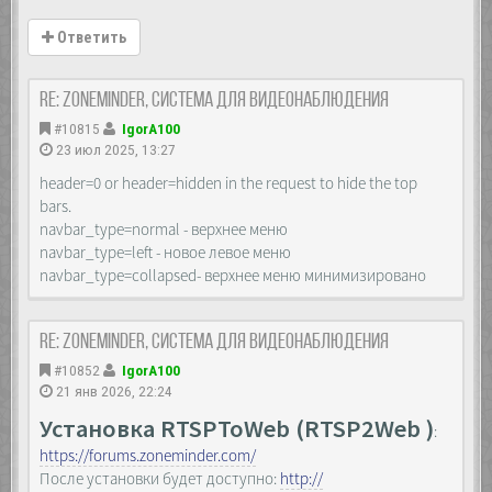
Ответить
Re: Zoneminder, система для видеонаблюдения
#10815
IgorA100
23 июл 2025, 13:27
header=0 or header=hidden in the request to hide the top
bars.
navbar_type=normal - верхнее меню
navbar_type=left - новое левое меню
navbar_type=collapsed- верхнее меню минимизировано
Re: Zoneminder, система для видеонаблюдения
#10852
IgorA100
21 янв 2026, 22:24
Установка RTSPToWeb (RTSP2Web )
:
https://forums.zoneminder.com/
После установки будет доступно:
http://