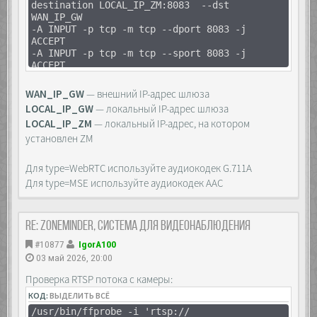
destination LOCAL_IP_ZM:8083 --dst
WAN_IP_GW
-A INPUT -p tcp -m tcp --dport 8083 -j
ACCEPT
-A INPUT -p tcp -m tcp --sport 8083 -j
ACCEPT
WAN_IP_GW
— внешний IP-адрес шлюза
LOCAL_IP_GW
— локальный IP-адрес шлюза
LOCAL_IP_ZM
— локальный IP-адрес, на котором
установлен ZM
Для type=WebRTC используйте аудиокодек G.711A
Для type=MSE используйте аудиокодек AAC
Re: Zoneminder, система для видеонаблюдения
#10877
IgorA100
03 май 2026, 20:00
Проверка RTSP потока с камеры:
КОД:
ВЫДЕЛИТЬ ВСЁ
/usr/bin/ffprobe -i 'rtsp://