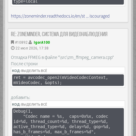
type=local
https://zoneminder.readthedocs.io/en/st ... iscouraged
Re: Zoneminder, система для видеонаблюдения
#10892
IgorA100
22 июл 2026, 17:38
Отладка FFMEG в файле "\src\zm_ffmpeg_camera.cpp"
После строки
КОД:
ВЫДЕЛИТЬ ВСЁ
ret = avcodec_open2(mVideoCodecContext,
mVideoCodec, &opts);
добавить:
КОД:
ВЫДЕЛИТЬ ВСЁ
Debug(1,
"Codec name = %s, caps=0x%x, codec
id=%d, thread_count=%d, thread_type=%d,
active_thread_type=%d, delay=%d, gop=%d,
has_b_frames=%d, max_b_frames=%d",