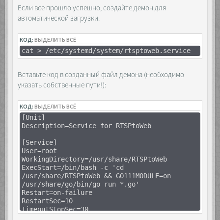
Если все прошло успешно, создайте демон для
автоматической загрузки.
КОД:
ВЫДЕЛИТЬ ВСЁ
cat > /etc/systemd/system/rtsptoweb.service
Вставьте код в созданный файл демона (необходимо
указать собственные пути!):
КОД:
ВЫДЕЛИТЬ ВСЁ
[Unit]
Description=Service for RTSPtoWeb
[Service]
User=root
WorkingDirectory=/usr/share/RTSPtoWeb
ExecStart=/bin/bash -c 'cd
/usr/share/RTSPtoWeb && GO111MODULE=on
/usr/share/go/bin/go run *.go'
Restart=on-failure
RestartSec=10
TimeoutStopSec=30
Type=simple