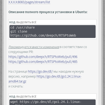
Х.Х.Х.Х:8083/pages/stream/list
Описание полного процесса установки в Ubuntu:
КОД:
ВЫДЕЛИТЬ ВСЁ
cd /usr/share
git clone
https://github.com/deepch/RTSPtoWeb
Рекомендуется внести изменения
в соответствии со
следующими PR:
https://github.com/deepch/RTSPtoWeb/pull/496
https://github.com/deepch/RTSPtoWeb/pull/485
На странице
https://go.dev/dl/
мы находим нужную
версию, например
https://go.dev/dl/go1.24.1.linux-
amd64.tar.gz
и скачать:
КОД:
ВЫДЕЛИТЬ ВСЁ
wget https://go.dev/dl/go1.24.1.linux-