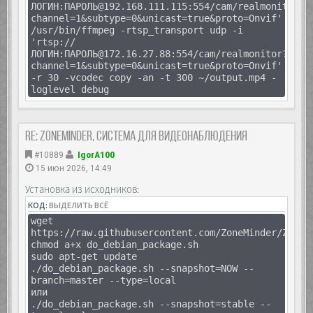
ЛОГИН:ПАРОЛЬ@192.168.111.115:554/cam/realmonitor?
channel=1&subtype=0&unicast=true&proto=Onvif'
/usr/bin/ffmpeg -rtsp_transport udp -i
'rtsp://
ЛОГИН:ПАРОЛЬ@172.16.27.88:554/cam/realmonitor?
channel=1&subtype=0&unicast=true&proto=Onvif'
-r 30 -vcodec copy -an -t 300 ~/output.mp4 -
loglevel debug
Re: Zoneminder, система для видеонаблюдения
#10889
IgorA100
15 июн 2026, 14:49
Установка из исходников:
КОД:
ВЫДЕЛИТЬ ВСЁ
wget
https://raw.githubusercontent.com/ZoneMinder/ZoneM
chmod a+x do_debian_package.sh
sudo apt-get update
./do_debian_package.sh --snapshot=NOW --
branch=master --type=local
или
./do_debian_package.sh --snapshot=stable --