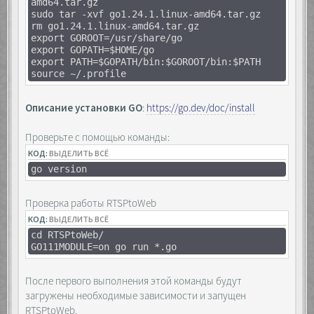
amd64.tar.gz
sudo tar -xvf go1.24.1.linux-amd64.tar.gz
rm go1.24.1.linux-amd64.tar.gz
export GOROOT=/usr/share/go
export GOPATH=$HOME/go
export PATH=$GOPATH/bin:$GOROOT/bin:$PATH
source ~/.profile
Описание установки GO
:
https://go.dev/doc/install
Проверьте с помощью команды:
КОД:
ВЫДЕЛИТЬ ВСЁ
go version
Проверка работы RTSPtoWeb
КОД:
ВЫДЕЛИТЬ ВСЁ
cd RTSPtoWeb/
GO111MODULE=on go run *.go
После первого выполнения этой команды будут
загружены необходимые зависимости и запущен
RTSPtoWeb.