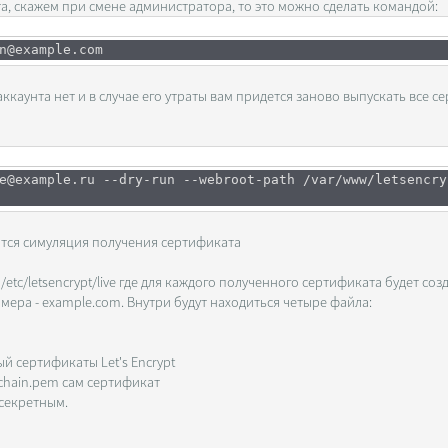
а, скажем при смене администратора, то это можно сделать командой:
n@example.com
каунта нет и в случае его утраты вам придется заново выпускать все с
e@example.ru --dry-run --webroot-path /var/www/letsencry
тся симуляция получения сертификата
etc/letsencrypt/live где для каждого полученного сертификата будет соз
имера - example.com. Внутри будут находиться четыре файла:
й сертификаты Let's Encrypt
chain.pem сам сертификат
 секретным.