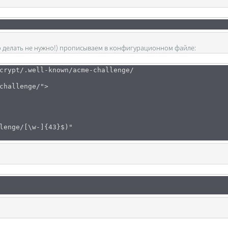
того делать не нужно!) прописываем в конфигурационном файле:
crypt/.well-known/acme-challenge/
challenge/">
enge/[\w-]{43}$)"