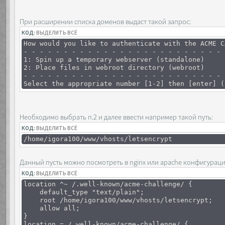
При расширении списка доменов выдаст такой запрос:
КОД:
ВЫДЕЛИТЬ ВСЁ
How would you like to authenticate with the ACME C
- - - - - - - - - - - - - - - - - - - - - - - - - 
1: Spin up a temporary webserver (standalone)
2: Place files in webroot directory (webroot)
- - - - - - - - - - - - - - - - - - - - - - - - - 
Select the appropriate number [1-2] then [enter] (
Необходимо выбрать п.2 и далее ввести например такой путь:
КОД:
ВЫДЕЛИТЬ ВСЁ
/home/igora100/www/vhosts/letsencrypt
Данный пусть можно посмотреть в nginx или apache конфигурации
КОД:
ВЫДЕЛИТЬ ВСЁ
location ^~ /.well-known/acme-challenge/ {
default_type "text/plain";
root /home/igora100/www/vhosts/letsencrypt;
allow all;
}
location = /.well-known/acme-challenge/ {