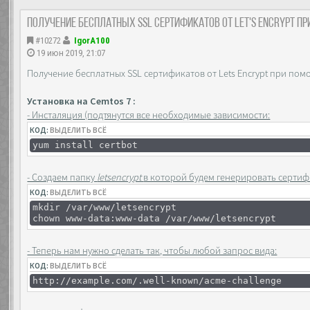
Получение бесплатных SSL сертификатов от Let's Encrypt п
#10272
IgorA100
19 июн 2019, 21:07
Получение бесплатных SSL сертификатов от Lets Encrypt при пом
Установка на Cemtos 7 :
- Инсталяция (подтянутся все необходимые зависимости:
КОД:
ВЫДЕЛИТЬ ВСЁ
yum install certbot
- Создаем папку
letsencrypt
в которой будем генерировать сертиф
КОД:
ВЫДЕЛИТЬ ВСЁ
mkdir /var/www/letsencrypt
chown www-data:www-data /var/www/letsencrypt
- Теперь нам нужно сделать так, чтобы любой запрос вида:
КОД:
ВЫДЕЛИТЬ ВСЁ
http://example.com/.well-known/acme-challenge