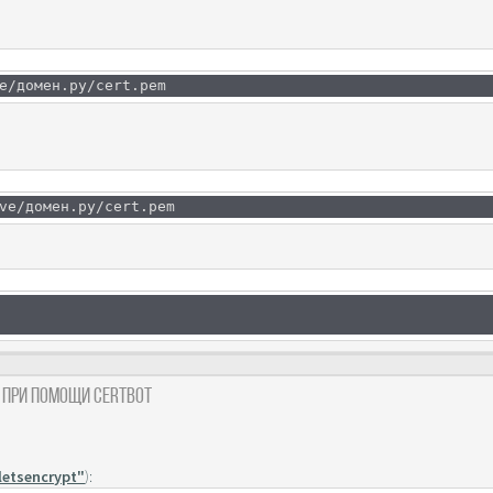
e/домен.ру/cert.pem
ve/домен.ру/cert.pem
t при помощи Certbot
/letsencrypt"
):