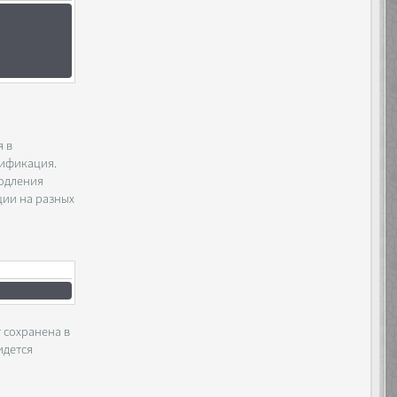
я в
дификация.
родления
ции на разных
 сохранена в
идется