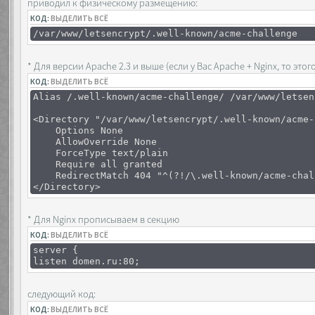
приводил к физическому размещению:
КОД:
ВЫДЕЛИТЬ ВСЁ
/var/www/letsencrypt/.well-known/acme-challenge
* Для версии Apache 2.3 и выше (если у Вас Apache + Nginx, то э
КОД:
ВЫДЕЛИТЬ ВСЁ
Alias /.well-known/acme-challenge/ /var/www/letsen
<Directory "/var/www/letsencrypt/.well-known/acme-
Options None
AllowOverride None
ForceType text/plain
Require all granted
RedirectMatch 404 "^(?!/\.well-known/acme-chall
</Directory>
* Для Nginx прописываем в секцию
КОД:
ВЫДЕЛИТЬ ВСЁ
server {
listen domen.ru:80;
следующий код:
КОД:
ВЫДЕЛИТЬ ВСЁ