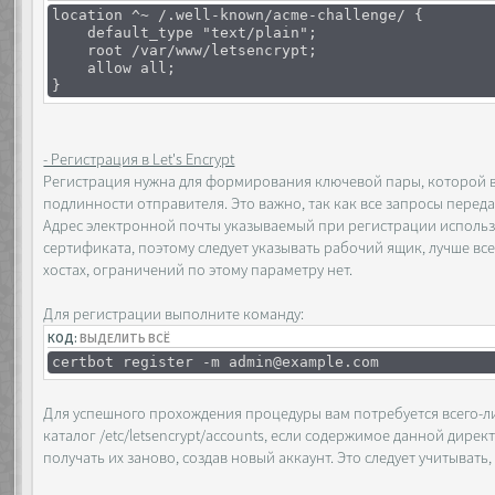
location ^~ /.well-known/acme-challenge/ {
default_type "text/plain";
root /var/www/letsencrypt;
allow all;
}
- Регистрация в Let's Encrypt
Регистрация нужна для формирования ключевой пары, которой вп
подлинности отправителя. Это важно, так как все запросы пере
Адрес электронной почты указываемый при регистрации использ
сертификата, поэтому следует указывать рабочий ящик, лучше вс
хостах, ограничений по этому параметру нет.
Для регистрации выполните команду:
КОД:
ВЫДЕЛИТЬ ВСЁ
certbot register -m admin@example.com
Для успешного прохождения процедуры вам потребуется всего-ли
каталог /etc/letsencrypt/accounts, если содержимое данной дире
получать их заново, создав новый аккаунт. Это следует учитыват