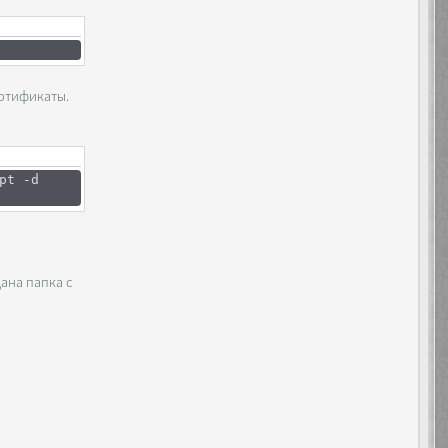
ертификаты.
pt -d
дана папка с