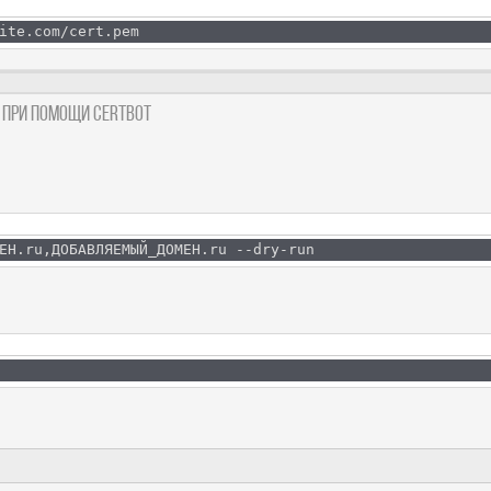
ite.com/cert.pem
t при помощи Certbot
ЕН.ru,ДОБАВЛЯЕМЫЙ_ДОМЕН.ru --dry-run