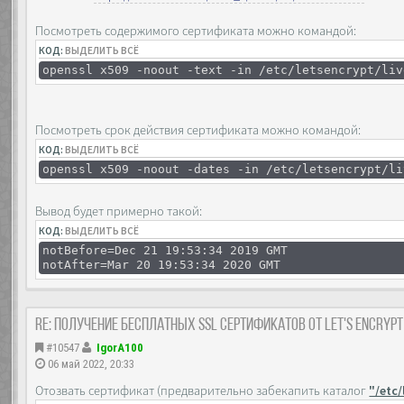
Посмотреть содержимого сертификата можно командой:
КОД:
ВЫДЕЛИТЬ ВСЁ
openssl x509 -noout -text -in /etc/letsencrypt/liv
Посмотреть срок действия сертификата можно командой:
КОД:
ВЫДЕЛИТЬ ВСЁ
openssl x509 -noout -dates -in /etc/letsencrypt/li
Вывод будет примерно такой:
КОД:
ВЫДЕЛИТЬ ВСЁ
notBefore=Dec 21 19:53:34 2019 GMT
notAfter=Mar 20 19:53:34 2020 GMT
Re: Получение бесплатных SSL сертификатов от Let's Encryp
#10547
IgorA100
06 май 2022, 20:33
Отозвать сертификат (предварительно забекапить каталог
"/etc