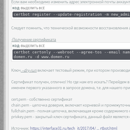
Если вам необходимо изменить адрес электронной почты аккаунт
КОД:
ВЫДЕЛИТЬ ВСЁ
certbot register --update-registration -m new_admi
Следует помнить, что технической возможности восстановления ак
-Получение сертификата
КОД:
ВЫДЕЛИТЬ ВСЁ
certbot certonly --webroot --agree-tos --email nam
domen.ru -d www.domen.ru
Ключ
--dry-run
включает тестовый режим, при котором производи
Сертификат получен, отлично! Но где нам его искать? Перейдем в /
именем первого указанного в запросе домена, т.е. для нашего пр
cert.pem - собственно сертификат
chain.pem - цепочка доверия, включает корневой и промежуточны
fullchain.pem - полная цепочка, включающая кроме содержимого 
privkey.pem - закрытый ключ сертификата, данный файл является
Источник:
https://interface31.ru/tech_it/2017/04/ ... rtbot.html