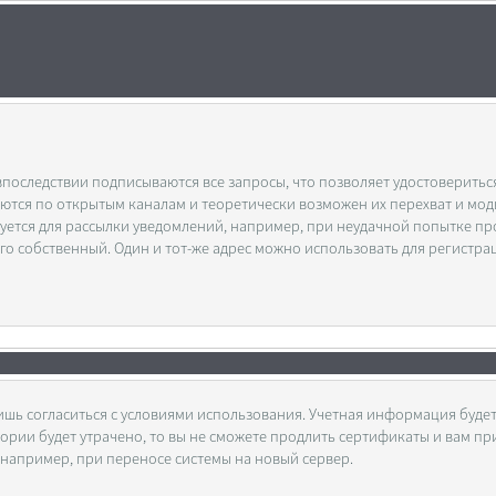
оследствии подписываются все запросы, что позволяет удостоверитьс
даются по открытым каналам и теоретически возможен их перехват и мо
уется для рассылки уведомлений, например, при неудачной попытке п
его собственный. Один и тот-же адрес можно использовать для регистра
шь согласиться с условиями использования. Учетная информация будет
ктории будет утрачено, то вы не сможете продлить сертификаты и вам пр
ь, например, при переносе системы на новый сервер.