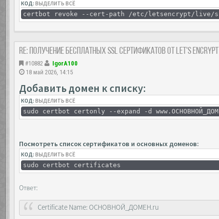
КОД:
ВЫДЕЛИТЬ ВСЁ
certbot revoke --cert-path /etc/letsencrypt/live/s
Re: Получение бесплатных SSL сертификатов от Let's Encryp
#10882
IgorA100
18 май 2026, 14:15
Добавить домен к списку:
КОД:
ВЫДЕЛИТЬ ВСЁ
sudo certbot certonly --expand -d www.ОСНОВНОЙ_ДОМ
Посмотреть список сертификатов и основных доменов:
КОД:
ВЫДЕЛИТЬ ВСЁ
sudo certbot certificates
Ответ:
Certificate Name: ОСНОВНОЙ_ДОМЕН.ru