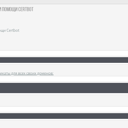
ри помощи Certbot
ощи Certbot
икаты для всех своих доменов: