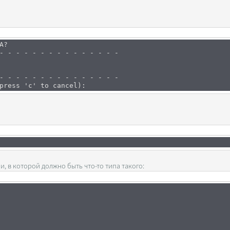
A?
- - - - - - - - - - - - - - -
- - - - - - - - - - - - - - -
press 'c' to cancel):
, в которой должно быть что-то типа такого: