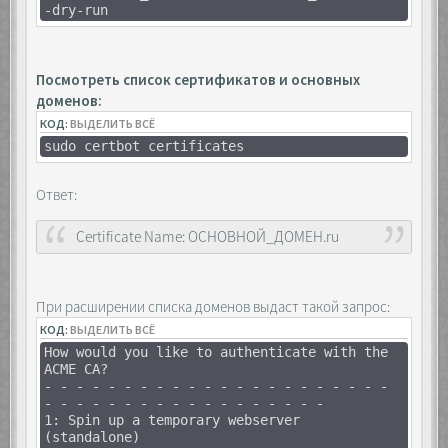
-dry-run
Посмотреть список сертификатов и основных
доменов:
КОД:
ВЫДЕЛИТЬ ВСЁ
sudo certbot certificates
Ответ:
Certificate Name: ОСНОВНОЙ_ДОМЕН.ru
При расширении списка доменов выдаст такой запрос:
КОД:
ВЫДЕЛИТЬ ВСЁ
How would you like to authenticate with the
ACME CA?
- - - - - - - - - - - - - - - - - - - - - -
- - - - - - - - - - - - - - - - - -
1: Spin up a temporary webserver
(standalone)