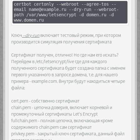
certbot certonly --webroot --agree-tos --
email name@example.ru --dry-run --webroot-
path /var/www/letsencrypt -d domen.ru -d
www.domen.ru
Ключ
--dry-run
включает тестовый режим, при котором
производится симуляция получения сертификата
Сертификат получен, отлично! Но где нам его искать?
Перейдем в /etc/letsencrypt/live где для каждого
полученного сертификата будет создана папка с именем
первого указанного в запросе домена, т.е. для нашего
примера - example.com. Внутри будут находиться четыре
файла:
cert.pem - собственно сертификат
chain.pem - цепочка доверия, включает корневой и
промежуточный сертификаты Let's Encrypt
fullchain.pem - полная цепочка, включающая кроме
содержимого chain.pem сам сертификат
privkey.pem - закрытый ключ сертификата, данный файл