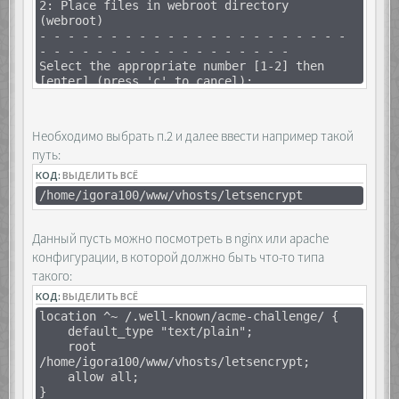
2: Place files in webroot directory
(webroot)
- - - - - - - - - - - - - - - - - - - - - -
- - - - - - - - - - - - - - - - - -
Select the appropriate number [1-2] then
[enter] (press 'c' to cancel):
Необходимо выбрать п.2 и далее ввести например такой
путь:
КОД:
ВЫДЕЛИТЬ ВСЁ
/home/igora100/www/vhosts/letsencrypt
Данный пусть можно посмотреть в nginx или apache
конфигурации, в которой должно быть что-то типа
такого:
КОД:
ВЫДЕЛИТЬ ВСЁ
location ^~ /.well-known/acme-challenge/ {
default_type "text/plain";
root
/home/igora100/www/vhosts/letsencrypt;
allow all;
}