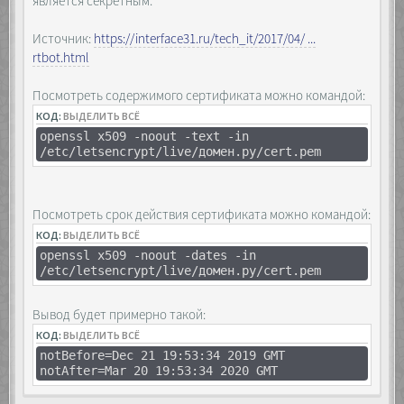
является секретным.
Источник:
https://interface31.ru/tech_it/2017/04/ ...
rtbot.html
Посмотреть содержимого сертификата можно командой:
КОД:
ВЫДЕЛИТЬ ВСЁ
openssl x509 -noout -text -in
/etc/letsencrypt/live/домен.ру/cert.pem
Посмотреть срок действия сертификата можно командой:
КОД:
ВЫДЕЛИТЬ ВСЁ
openssl x509 -noout -dates -in
/etc/letsencrypt/live/домен.ру/cert.pem
Вывод будет примерно такой:
КОД:
ВЫДЕЛИТЬ ВСЁ
notBefore=Dec 21 19:53:34 2019 GMT
notAfter=Mar 20 19:53:34 2020 GMT