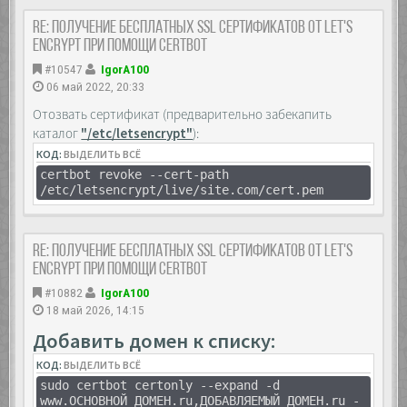
Re: Получение бесплатных SSL сертификатов от Let's
Encrypt при помощи Certbot
#10547
IgorA100
06 май 2022, 20:33
Отозвать сертификат (предварительно забекапить
каталог
"/etc/letsencrypt"
):
КОД:
ВЫДЕЛИТЬ ВСЁ
certbot revoke --cert-path
/etc/letsencrypt/live/site.com/cert.pem
Re: Получение бесплатных SSL сертификатов от Let's
Encrypt при помощи Certbot
#10882
IgorA100
18 май 2026, 14:15
Добавить домен к списку:
КОД:
ВЫДЕЛИТЬ ВСЁ
sudo certbot certonly --expand -d
www.ОСНОВНОЙ_ДОМЕН.ru,ДОБАВЛЯЕМЫЙ_ДОМЕН.ru -