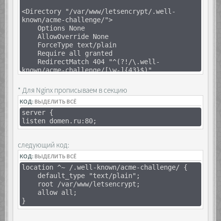
<Directory "/var/www/letsencrypt/.well-
known/acme-challenge/">
Options None
AllowOverride None
ForceType text/plain
Require all granted
RedirectMatch 404 "^(?!/\.well-
known/acme-challenge/[\w-]{43}$)"
</Directory>
* Для Nginx прописываем в секцию
КОД:
ВЫДЕЛИТЬ ВСЁ
server {
listen domen.ru:80;
следующий код:
КОД:
ВЫДЕЛИТЬ ВСЁ
location ^~ /.well-known/acme-challenge/ {
default_type "text/plain";
root /var/www/letsencrypt;
allow all;
}