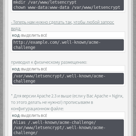
mkdir /var/www/letsencrypt
chown www-data:www-data /var/www/letsencrypt
- Теперь нам нужно сделать так, чтобы любой запрос
вида:
КОД:
ВЫДЕЛИТЬ ВСЁ
http://example.com/.well-known/acme-
challenge
приводил к физическому размещению:
КОД:
ВЫДЕЛИТЬ ВСЁ
/var/www/letsencrypt/.well-known/acme-
challenge
* Для версии Apache 2.3 и выше (если у Вас Apache + Nginx,
то этого делать не нужно!) прописываем в
конфигурационном файле:
КОД:
ВЫДЕЛИТЬ ВСЁ
Alias /.well-known/acme-challenge/
/var/www/letsencrypt/.well-known/acme-
challenge/