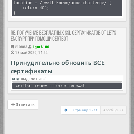
location = /.well-known/acme-challenge/ {
return 404;
}
Re: Получение бесплатных SSL сертификатов от Let's
Encrypt при помощи Certbot
#10883
IgorA100
18 май 2026, 14:22
Принудительно обновить ВСЕ
сертификаты
КОД:
ВЫДЕЛИТЬ ВСЁ
certbot renew --force-renewal
Ответить
Страница
1
из
1
4 сообщения