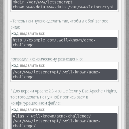
mkdir /var/www/letsencrypt
chown www-data:www-data /var/www/letsencrypt
- Теперь нам нужно сделать так, чтобы любой запрос
вида:
КОД:
ВЫДЕЛИТЬ ВСЁ
http://example.com/.well-known/acme-
challenge
приводил к физическому размещению:
КОД:
ВЫДЕЛИТЬ ВСЁ
/var/www/letsencrypt/.well-known/acme-
challenge
* Для версии Apache 2.3 и выше (если у Вас Apache + Nginx,
то этого делать не нужно!) прописываем в
конфигурационном файле:
КОД:
ВЫДЕЛИТЬ ВСЁ
Alias /.well-known/acme-challenge/
/var/www/letsencrypt/.well-known/acme-
challenge/