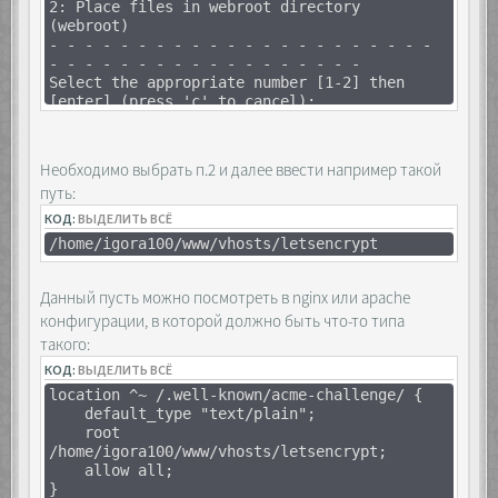
2: Place files in webroot directory
(webroot)
- - - - - - - - - - - - - - - - - - - - - -
- - - - - - - - - - - - - - - - - -
Select the appropriate number [1-2] then
[enter] (press 'c' to cancel):
Необходимо выбрать п.2 и далее ввести например такой
путь:
КОД:
ВЫДЕЛИТЬ ВСЁ
/home/igora100/www/vhosts/letsencrypt
Данный пусть можно посмотреть в nginx или apache
конфигурации, в которой должно быть что-то типа
такого:
КОД:
ВЫДЕЛИТЬ ВСЁ
location ^~ /.well-known/acme-challenge/ {
default_type "text/plain";
root
/home/igora100/www/vhosts/letsencrypt;
allow all;
}