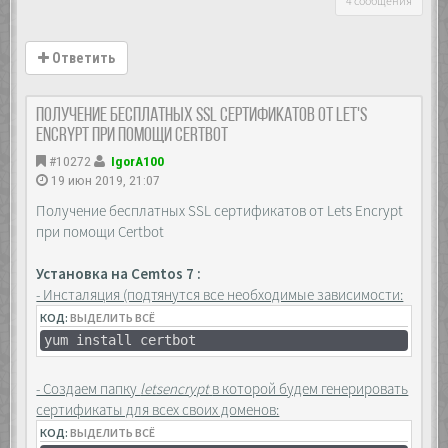
4 сообщения
Ответить
Получение бесплатных SSL сертификатов от Let's
Encrypt при помощи Certbot
#10272
IgorA100
19 июн 2019, 21:07
Получение бесплатных SSL сертификатов от Lets Encrypt
при помощи Certbot
Установка на Cemtos 7 :
- Инсталяция (подтянутся все необходимые зависимости:
КОД:
ВЫДЕЛИТЬ ВСЁ
yum install certbot
- Создаем папку
letsencrypt
в которой будем генерировать
сертификаты для всех своих доменов:
КОД:
ВЫДЕЛИТЬ ВСЁ