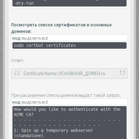
-dry-run
Посмотреть список сертификатов и основных
доменов:
КОД:
ВЫДЕЛИТЬ ВСЁ
sudo certbot certificates
Ответ:
Certificate Name: ОСНОВНОЙ_ДОМЕН.ru
При расширении списка доменов выдаст такой запрос:
КОД:
ВЫДЕЛИТЬ ВСЁ
How would you like to authenticate with the
ACME CA?
- - - - - - - - - - - - - - - - - - - - - -
- - - - - - - - - - - - - - - - - -
1: Spin up a temporary webserver
(standalone)