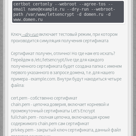
certbot certonly --webroot --agree-tos --
email name@example.ru --dry-run --webroot-
path /var/www/letsencrypt -d domen.ru -d
www.domen.ru
Ключ
--dry-run
включает тестовый режим, при котором
производится симуляция получения сертификата
Сертификат получен, отлично! Но где нам его искать?
Перейдем в /etc/letsencrypt/live где для каждого
полученного сертификата будет создана папка с именем
первого указанного в запросе домена, т.е. для нашего
примера - example.com. Внутри будут находиться четыре
файла:
cert.pem - собственно сертификат
chain.pem - цепочка доверия, включает корневой и
промежуточный сертификаты Let's Encrypt
fullchain.pem - полная цепочка, включающая кроме
содержимого chain.pem сам сертификат
privkey.pem - закрытый ключ сертификата, данный файл