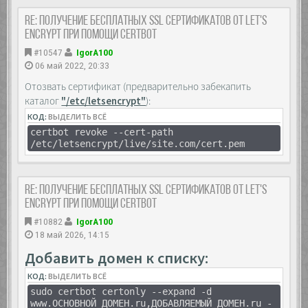
Re: Получение бесплатных SSL сертификатов от Let's
Encrypt при помощи Certbot
#10547
IgorA100
06 май 2022, 20:33
Отозвать сертификат (предварительно забекапить
каталог
"/etc/letsencrypt"
):
КОД:
ВЫДЕЛИТЬ ВСЁ
certbot revoke --cert-path
/etc/letsencrypt/live/site.com/cert.pem
Re: Получение бесплатных SSL сертификатов от Let's
Encrypt при помощи Certbot
#10882
IgorA100
18 май 2026, 14:15
Добавить домен к списку:
КОД:
ВЫДЕЛИТЬ ВСЁ
sudo certbot certonly --expand -d
www.ОСНОВНОЙ_ДОМЕН.ru,ДОБАВЛЯЕМЫЙ_ДОМЕН.ru -