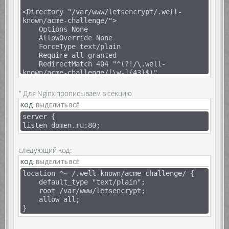
<Directory "/var/www/letsencrypt/.well-
known/acme-challenge/">
Options None
AllowOverride None
ForceType text/plain
Require all granted
RedirectMatch 404 "^(?!/\.well-
known/acme-challenge/[\w-]{43}$)"
</Directory>
* Для Nginx прописываем в секцию
КОД:
ВЫДЕЛИТЬ ВСЁ
server {
listen domen.ru:80;
следующий код:
КОД:
ВЫДЕЛИТЬ ВСЁ
location ^~ /.well-known/acme-challenge/ {
default_type "text/plain";
root /var/www/letsencrypt;
allow all;
}