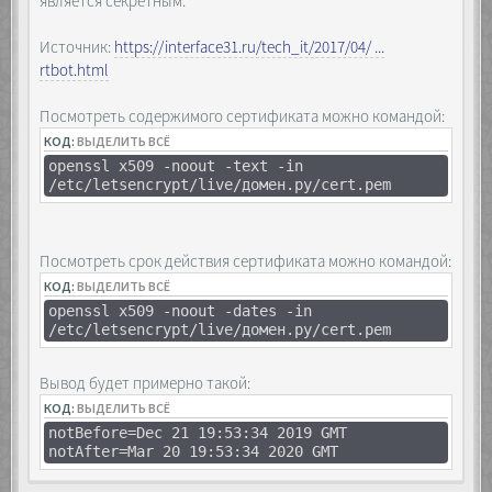
является секретным.
Источник:
https://interface31.ru/tech_it/2017/04/ ...
rtbot.html
Посмотреть содержимого сертификата можно командой:
КОД:
ВЫДЕЛИТЬ ВСЁ
openssl x509 -noout -text -in
/etc/letsencrypt/live/домен.ру/cert.pem
Посмотреть срок действия сертификата можно командой:
КОД:
ВЫДЕЛИТЬ ВСЁ
openssl x509 -noout -dates -in
/etc/letsencrypt/live/домен.ру/cert.pem
Вывод будет примерно такой:
КОД:
ВЫДЕЛИТЬ ВСЁ
notBefore=Dec 21 19:53:34 2019 GMT
notAfter=Mar 20 19:53:34 2020 GMT