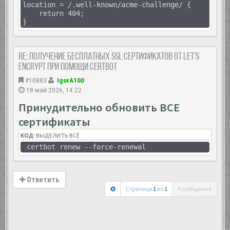
location = /.well-known/acme-challenge/ {
return 404;
}
Re: Получение бесплатных SSL сертификатов от Let's
Encrypt при помощи Certbot
#10883
IgorA100
18 май 2026, 14:22
Принудительно обновить ВСЕ
сертификаты
КОД:
ВЫДЕЛИТЬ ВСЁ
certbot renew --force-renewal
Ответить
Страница
1
из
1
4 сообщения