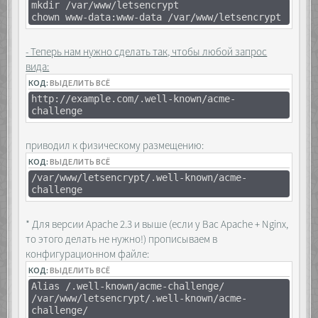
mkdir /var/www/letsencrypt
chown www-data:www-data /var/www/letsencrypt
- Теперь нам нужно сделать так, чтобы любой запрос
вида:
КОД:
ВЫДЕЛИТЬ ВСЁ
http://example.com/.well-known/acme-
challenge
приводил к физическому размещению:
КОД:
ВЫДЕЛИТЬ ВСЁ
/var/www/letsencrypt/.well-known/acme-
challenge
* Для версии Apache 2.3 и выше (если у Вас Apache + Nginx,
то этого делать не нужно!) прописываем в
конфигурационном файле:
КОД:
ВЫДЕЛИТЬ ВСЁ
Alias /.well-known/acme-challenge/
/var/www/letsencrypt/.well-known/acme-
challenge/