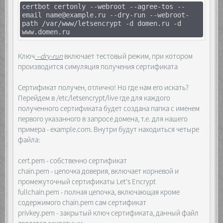
certbot certonly --webroot --agree-tos --
email name@example.ru --dry-run --webroot-
path /var/www/letsencrypt -d domen.ru -d
www.domen.ru
Ключ
--dry-run
включает тестовый режим, при котором
производится симуляция получения сертификата
Сертификат получен, отлично! Но где нам его искать?
Перейдем в /etc/letsencrypt/live где для каждого
полученного сертификата будет создана папка с именем
первого указанного в запросе домена, т.е. для нашего
примера - example.com. Внутри будут находиться четыре
файла:
cert.pem - собственно сертификат
chain.pem - цепочка доверия, включает корневой и
промежуточный сертификаты Let's Encrypt
fullchain.pem - полная цепочка, включающая кроме
содержимого chain.pem сам сертификат
privkey.pem - закрытый ключ сертификата, данный файл