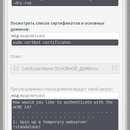
-dry-run
Посмотреть список сертификатов и основных
доменов:
КОД:
ВЫДЕЛИТЬ ВСЁ
sudo certbot certificates
Ответ:
Certificate Name: ОСНОВНОЙ_ДОМЕН.ru
При расширении списка доменов выдаст такой запрос:
КОД:
ВЫДЕЛИТЬ ВСЁ
How would you like to authenticate with the
ACME CA?
- - - - - - - - - - - - - - - - - - - - - -
- - - - - - - - - - - - - - - - - -
1: Spin up a temporary webserver
(standalone)