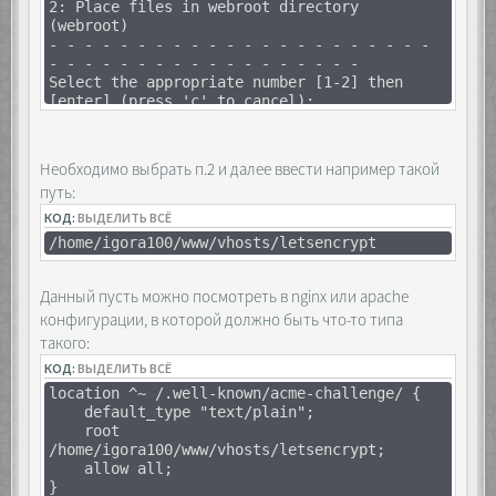
2: Place files in webroot directory
(webroot)
- - - - - - - - - - - - - - - - - - - - - -
- - - - - - - - - - - - - - - - - -
Select the appropriate number [1-2] then
[enter] (press 'c' to cancel):
Необходимо выбрать п.2 и далее ввести например такой
путь:
КОД:
ВЫДЕЛИТЬ ВСЁ
/home/igora100/www/vhosts/letsencrypt
Данный пусть можно посмотреть в nginx или apache
конфигурации, в которой должно быть что-то типа
такого:
КОД:
ВЫДЕЛИТЬ ВСЁ
location ^~ /.well-known/acme-challenge/ {
default_type "text/plain";
root
/home/igora100/www/vhosts/letsencrypt;
allow all;
}