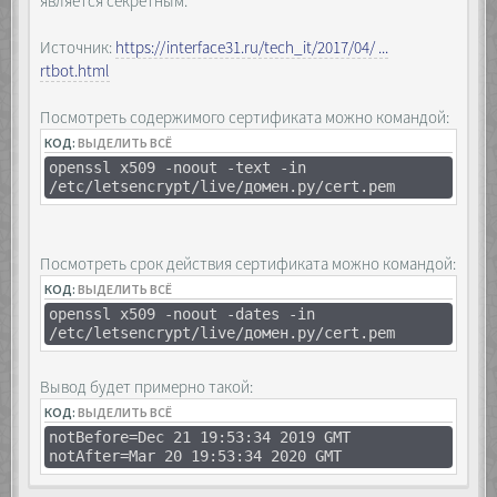
является секретным.
Источник:
https://interface31.ru/tech_it/2017/04/ ...
rtbot.html
Посмотреть содержимого сертификата можно командой:
КОД:
ВЫДЕЛИТЬ ВСЁ
openssl x509 -noout -text -in
/etc/letsencrypt/live/домен.ру/cert.pem
Посмотреть срок действия сертификата можно командой:
КОД:
ВЫДЕЛИТЬ ВСЁ
openssl x509 -noout -dates -in
/etc/letsencrypt/live/домен.ру/cert.pem
Вывод будет примерно такой:
КОД:
ВЫДЕЛИТЬ ВСЁ
notBefore=Dec 21 19:53:34 2019 GMT
notAfter=Mar 20 19:53:34 2020 GMT