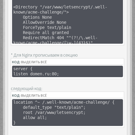
<Directory "/var/www/letsencrypt/.well-
known/acme-challenge/">
Options None
AllowOverride None
ForceType text/plain
Require all granted
RedirectMatch 404 "^(?!/\.well-
known/acme-challenge/[\w-]{43}$)"
</Directory>
* Для Nginx прописываем в секцию
КОД:
ВЫДЕЛИТЬ ВСЁ
server {
listen domen.ru:80;
следующий код:
КОД:
ВЫДЕЛИТЬ ВСЁ
location ^~ /.well-known/acme-challenge/ {
default_type "text/plain";
root /var/www/letsencrypt;
allow all;
}