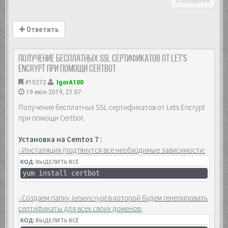
4 сообщения
Ответить
Получение бесплатных SSL сертификатов от Let's
Encrypt при помощи Certbot
#10272
IgorA100
19 июн 2019, 21:07
Получение бесплатных SSL сертификатов от Lets Encrypt
при помощи Certbot
Установка на Cemtos 7 :
- Инсталяция (подтянутся все необходимые зависимости:
КОД:
ВЫДЕЛИТЬ ВСЁ
yum install certbot
- Создаем папку
letsencrypt
в которой будем генерировать
сертификаты для всех своих доменов:
КОД:
ВЫДЕЛИТЬ ВСЁ