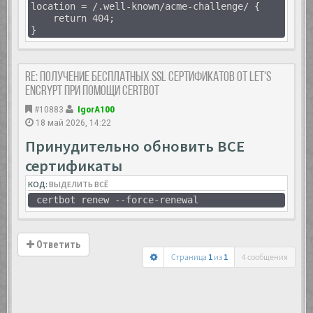
location = /.well-known/acme-challenge/ {
return 404;
}
Re: Получение бесплатных SSL сертификатов от Let's
Encrypt при помощи Certbot
#10883
IgorA100
18 май 2026, 14:22
Принудительно обновить ВСЕ
сертификаты
КОД:
ВЫДЕЛИТЬ ВСЁ
certbot renew --force-renewal
Ответить
Страница
1
из
1
4 сообщения