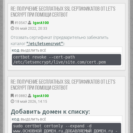
Re: Получение бесплатных SSL сертификатов от Let's
Encrypt при помощи Certbot
#10547
IgorA100
06 май 2022, 20:33
Отозвать сертификат (предварительно забекапить
каталог
"/etc/letsencrypt"
):
КОД:
ВЫДЕЛИТЬ ВСЁ
certbot revoke --cert-path
/etc/letsencrypt/live/site.com/cert.pem
Re: Получение бесплатных SSL сертификатов от Let's
Encrypt при помощи Certbot
#10882
IgorA100
18 май 2026, 14:15
Добавить домен к списку:
КОД:
ВЫДЕЛИТЬ ВСЁ
sudo certbot certonly --expand -d
www.ОСНОВНОЙ_ДОМЕН.ru,ДОБАВЛЯЕМЫЙ_ДОМЕН.ru -