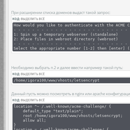
При расширении списка доменов выдаст такой запрос:
КОД:
ВЫДЕЛИТЬ ВСЁ
How would you like to authenticate with the ACME C
- - - - - - - - - - - - - - - - - - - - - - - - - 
1: Spin up a temporary webserver (standalone)
2: Place files in webroot directory (webroot)
- - - - - - - - - - - - - - - - - - - - - - - - - 
Select the appropriate number [1-2] then [enter] (
Необходимо выбрать п.2 и далее ввести например такой путь:
КОД:
ВЫДЕЛИТЬ ВСЁ
/home/igora100/www/vhosts/letsencrypt
Данный пусть можно посмотреть в nginx или apache конфигурации
КОД:
ВЫДЕЛИТЬ ВСЁ
location ^~ /.well-known/acme-challenge/ {
default_type "text/plain";
root /home/igora100/www/vhosts/letsencrypt;
allow all;
}
location = /.well-known/acme-challenge/ {