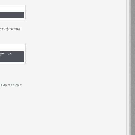
ертификаты.
pt -d
дана папка с