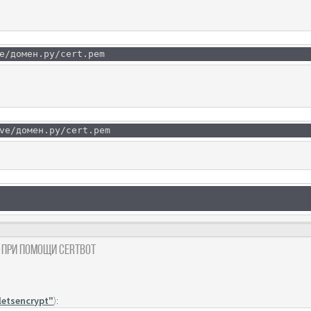
e/домен.ру/cert.pem
ve/домен.ру/cert.pem
t при помощи Certbot
/letsencrypt"
):