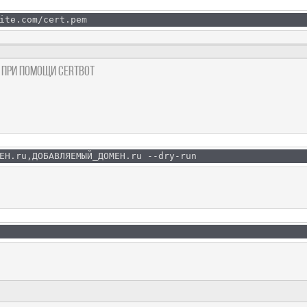
ite.com/cert.pem
t при помощи Certbot
ЕН.ru,ДОБАВЛЯЕМЫЙ_ДОМЕН.ru --dry-run