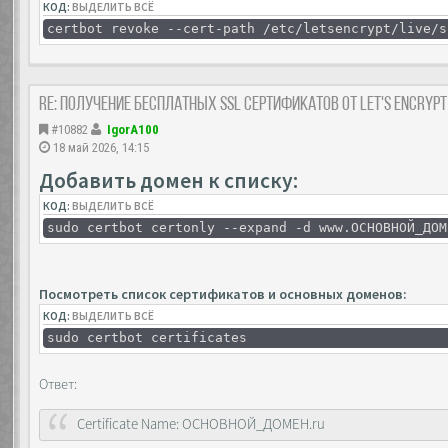
КОД:
ВЫДЕЛИТЬ ВСЁ
certbot revoke --cert-path /etc/letsencrypt/live/s
Re: Получение бесплатных SSL сертификатов от Let's Encryp
#10882
IgorA100
18 май 2026, 14:15
Добавить домен к списку:
КОД:
ВЫДЕЛИТЬ ВСЁ
sudo certbot certonly --expand -d www.ОСНОВНОЙ_ДОМ
Посмотреть список сертификатов и основных доменов:
КОД:
ВЫДЕЛИТЬ ВСЁ
sudo certbot certificates
Ответ:
Certificate Name: ОСНОВНОЙ_ДОМЕН.ru