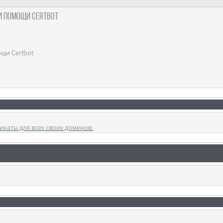
ри помощи Certbot
ощи Certbot
икаты для всех своих доменов: