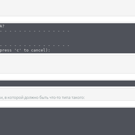
A?
- - - - - - - - - - - - - - -
- - - - - - - - - - - - - - -
press 'c' to cancel):
, в которой должно быть что-то типа такого: