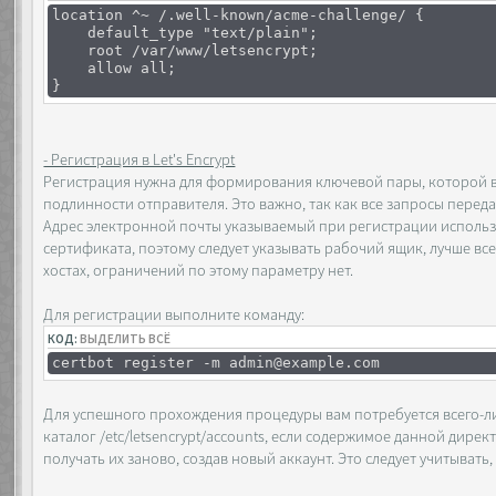
location ^~ /.well-known/acme-challenge/ {
default_type "text/plain";
root /var/www/letsencrypt;
allow all;
}
- Регистрация в Let's Encrypt
Регистрация нужна для формирования ключевой пары, которой вп
подлинности отправителя. Это важно, так как все запросы пере
Адрес электронной почты указываемый при регистрации использ
сертификата, поэтому следует указывать рабочий ящик, лучше вс
хостах, ограничений по этому параметру нет.
Для регистрации выполните команду:
КОД:
ВЫДЕЛИТЬ ВСЁ
certbot register -m admin@example.com
Для успешного прохождения процедуры вам потребуется всего-ли
каталог /etc/letsencrypt/accounts, если содержимое данной дире
получать их заново, создав новый аккаунт. Это следует учитыват