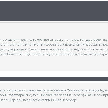
оследствии подписываются все запросы, что позволяет удостоверитьс
даются по открытым каналам и теоретически возможен их перехват и мо
уется для рассылки уведомлений, например, при неудачной попытке п
его собственный. Один и тот-же адрес можно использовать для регистра
шь согласиться с условиями использования. Учетная информация будет
ктории будет утрачено, то вы не сможете продлить сертификаты и вам пр
ь, например, при переносе системы на новый сервер.