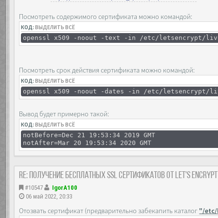
Посмотреть содержимого сертификата можно командой:
КОД:
ВЫДЕЛИТЬ ВСЁ
openssl x509 -noout -text -in /etc/letsencrypt/liv
Посмотреть срок действия сертификата можно командой:
КОД:
ВЫДЕЛИТЬ ВСЁ
openssl x509 -noout -dates -in /etc/letsencrypt/li
Вывод будет примерно такой:
КОД:
ВЫДЕЛИТЬ ВСЁ
notBefore=Dec 21 19:53:34 2019 GMT
notAfter=Mar 20 19:53:34 2020 GMT
Re: Получение бесплатных SSL сертификатов от Let's Encryp
#10547
IgorA100
06 май 2022, 20:33
Отозвать сертификат (предварительно забекапить каталог
"/etc