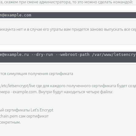
а, скажем при смене администратора, то это можно сделать командой:
n@example.com
каунта нет и в случае его утраты вам придется заново выпускать все с
e@example.ru --dry-run --webroot-path /var/www/letsencry
тся симуляция получения сертификата
etc/letsencrypt/live где для каждого полученного сертификата будет соз
имера - example.com. Внутри будут находиться четыре файла:
й сертификаты Let's Encrypt
chain.pem сам сертификат
 секретным.