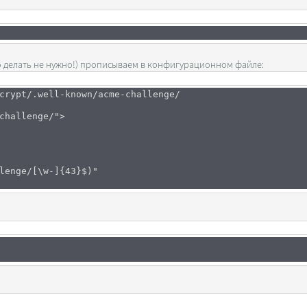
того делать не нужно!) прописываем в конфигурационном файле:
crypt/.well-known/acme-challenge/
challenge/">
enge/[\w-]{43}$)"