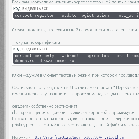
Если вам необходимо изменить адрес электронной почты аккаунт
КОД:
ВЫДЕЛИТЬ ВСЁ
certbot register --update-registration -m new_admi
Следует помнить, что технической возможности восстановления ак
-Получение сертификата
КОД:
ВЫДЕЛИТЬ ВСЁ
certbot certonly --webroot --agree-tos --email nam
domen.ru -d www.domen.ru
Ключ
--dry-run
включает тестовый режим, при котором производи
Сертификат получен, отлично! Но где нам его искать? Перейдем в /
именем первого указанного в запросе домена, т.е. для нашего пр
cert.pem - собственно сертификат
chain.pem - цепочка доверия, включает корневой и промежуточны
fullchain.pem - полная цепочка, включающая кроме содержимого 
privkey.pem - закрытый ключ сертификата, данный файл является
Источник:
https://interface31.ru/tech_it/2017/04/ ... rtbot.html