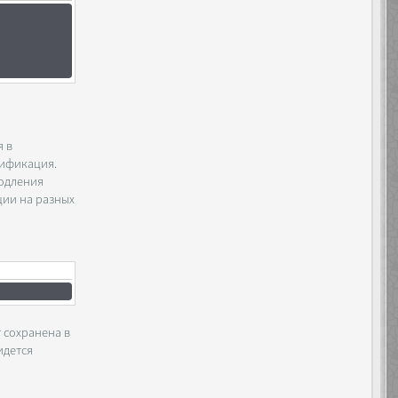
я в
дификация.
родления
ции на разных
 сохранена в
идется