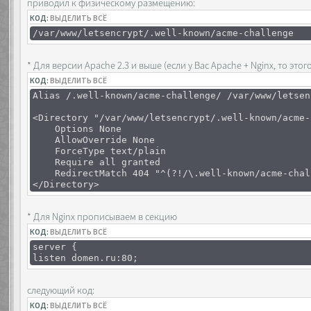
приводил к физическому размещению:
КОД:
ВЫДЕЛИТЬ ВСЁ
/var/www/letsencrypt/.well-known/acme-challenge
* Для версии Apache 2.3 и выше (если у Вас Apache + Nginx, то э
КОД:
ВЫДЕЛИТЬ ВСЁ
Alias /.well-known/acme-challenge/ /var/www/letsen
<Directory "/var/www/letsencrypt/.well-known/acme-
Options None
AllowOverride None
ForceType text/plain
Require all granted
RedirectMatch 404 "^(?!/\.well-known/acme-chall
</Directory>
* Для Nginx прописываем в секцию
КОД:
ВЫДЕЛИТЬ ВСЁ
server {
listen domen.ru:80;
следующий код:
КОД:
ВЫДЕЛИТЬ ВСЁ