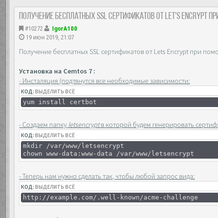
Получение бесплатных SSL сертификатов от Let's Encrypt п
#10272
IgorA100
19 июн 2019, 21:07
Получение бесплатных SSL сертификатов от Lets Encrypt при пом
Установка на Cemtos 7 :
- Инсталяция (подтянутся все необходимые зависимости:
КОД:
ВЫДЕЛИТЬ ВСЁ
yum install certbot
- Создаем папку
letsencrypt
в которой будем генерировать сертиф
КОД:
ВЫДЕЛИТЬ ВСЁ
mkdir /var/www/letsencrypt
chown www-data:www-data /var/www/letsencrypt
- Теперь нам нужно сделать так, чтобы любой запрос вида:
КОД:
ВЫДЕЛИТЬ ВСЁ
http://example.com/.well-known/acme-challenge