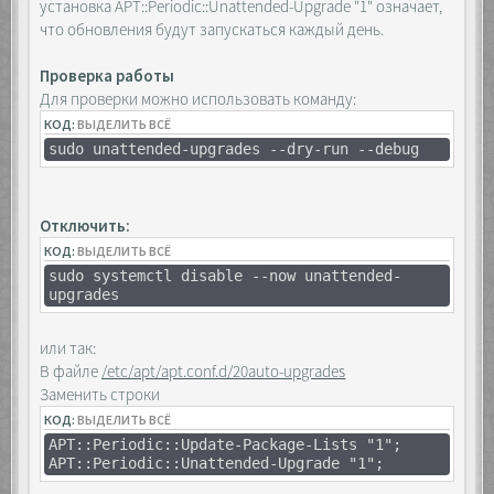
установка APT::Periodic::Unattended-Upgrade "1" означает,
что обновления будут запускаться каждый день.
Проверка работы
Для проверки можно использовать команду:
КОД:
ВЫДЕЛИТЬ ВСЁ
sudo unattended-upgrades --dry-run --debug
Отключить:
КОД:
ВЫДЕЛИТЬ ВСЁ
sudo systemctl disable --now unattended-
upgrades
или так:
В файле
/etc/apt/apt.conf.d/20auto-upgrades
Заменить строки
КОД:
ВЫДЕЛИТЬ ВСЁ
APT::Periodic::Update-Package-Lists "1";
APT::Periodic::Unattended-Upgrade "1";