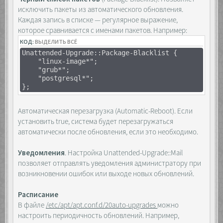
исключить пакеты из автоматического обновления.
Каждая запись в списке — регулярное выражение,
которое сравнивается с именами пакетов. Например:
КОД:
ВЫДЕЛИТЬ ВСЁ
Unattended-Upgrade::Package-Blacklist {
"linux-image*";
"grub*";
"postgresql*";
};
Автоматическая перезагрузка (Automatic-Reboot). Если
установить true, система будет перезагружаться
автоматически после обновления, если это необходимо.
Уведомления
. Настройка Unattended-Upgrade::Mail
позволяет отправлять уведомления администратору при
возникновении ошибок или выходе новых обновлений.
Расписание
В файле
/etc/apt/apt.conf.d/20auto-upgrades
можно
настроить периодичность обновлений. Например,