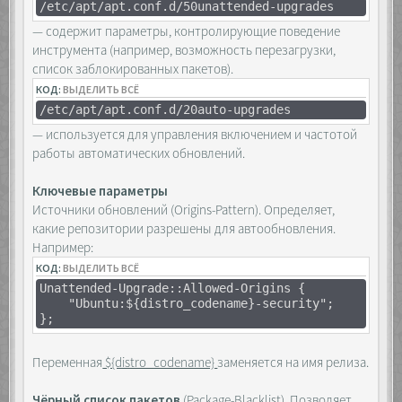
/etc/apt/apt.conf.d/50unattended-upgrades
— содержит параметры, контролирующие поведение
инструмента (например, возможность перезагрузки,
список заблокированных пакетов).
КОД:
ВЫДЕЛИТЬ ВСЁ
/etc/apt/apt.conf.d/20auto-upgrades
— используется для управления включением и частотой
работы автоматических обновлений.
Ключевые параметры
Источники обновлений (Origins-Pattern). Определяет,
какие репозитории разрешены для автообновления.
Например:
КОД:
ВЫДЕЛИТЬ ВСЁ
Unattended-Upgrade::Allowed-Origins {
"Ubuntu:${distro_codename}-security";
};
Переменная
${distro_codename}
заменяется на имя релиза.
Чёрный список пакетов
(Package-Blacklist). Позволяет