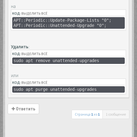
на
КОД:
ВЫДЕЛИТЬ ВСЁ
APT::Periodic::Update-Package-Lists "0";
APT::Periodic::Unattended-Upgrade "0";
Удалить
:
КОД:
ВЫДЕЛИТЬ ВСЁ
sudo apt remove unattended-upgrades
или
КОД:
ВЫДЕЛИТЬ ВСЁ
sudo apt purge unattended-upgrades
Ответить
Страница
1
из
1
1 сообщение