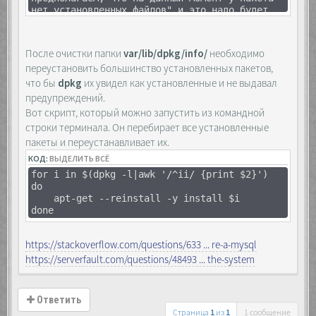
нет установленных файлов" и это надо будет
как-то исправлять
sudo apt-get clean
sudo apt-get update
После очистки папки
var/lib/dpkg/info/
необходимо
sudo apt-get install -f
переустановить большинство установленных пакетов,
sudo apt-get update
что бы
sudo apt-get upgrade
dpkg
их увидел как установленные и не выдавал
sudo apt-get dist-upgrade
предупреждений.
Вот скрипт, который можно запустить из командной
строки терминала. Он перебирает все установленные
пакеты и переустанавливает их.
КОД:
ВЫДЕЛИТЬ ВСЁ
for i in $(dpkg -l|awk '/^ii/ {print $2}')
do
apt-get --reinstall -y install $i
done
https://stackoverflow.com/questions/633 ... re-a-mysql
https://serverfault.com/questions/48493 ... the-system
Ответить
Страница
1
из
1
1 сообщение