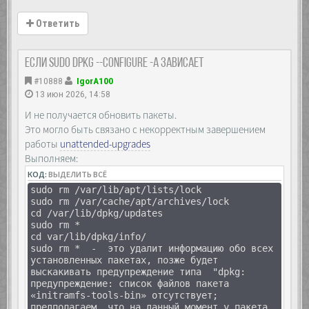
Ответить
Если sudo dpkg --configure -a зависает
#10888
IgorA100
13 июн 2026, 14:58
И не получается обновить пакеты.
Это могло быть связано с некорректным завершением
работы
unattended-upgrades
Выполняем:
КОД:
ВЫДЕЛИТЬ ВСЁ
sudo rm /var/lib/apt/lists/lock
sudo rm /var/cache/apt/archives/lock
cd /var/lib/dpkg/updates
sudo rm *
cd var/lib/dpkg/info/
sudo rm * - это удалит информацию обо всех
установленных пакетах, позже будет
выскакивать предупреждение типа "dpkg:
предупреждение: список файлов пакета
«initramfs-tools-bin» отсутствует;
предполагаем, что на данный момент у пакета