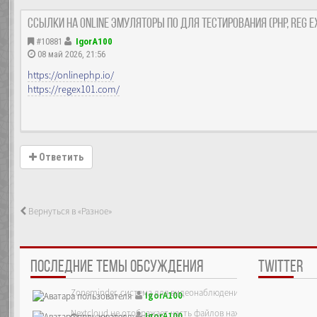
Ссылки на Online эмуляторы ПО для тестирования (PHP, reg e
#10881
IgorA100
08 май 2026, 21:56
https://onlinephp.io/
https://regex101.com/
Ответить
Вернуться в «Разное»
ПОСЛЕДНИЕ ТЕМЫ ОБСУЖДЕНИЯ
TWITTER
Zoneminder, система для видеонаблюдения
IgorA100
Nextcloud не отображает часть файлов находящихся на сервер
IgorA100