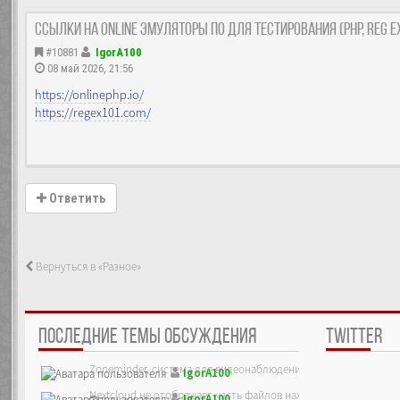
Ссылки на Online эмуляторы ПО для тестирования (PHP, reg e
#10881
IgorA100
08 май 2026, 21:56
https://onlinephp.io/
https://regex101.com/
Ответить
Вернуться в «Разное»
ПОСЛЕДНИЕ ТЕМЫ ОБСУЖДЕНИЯ
TWITTER
Zoneminder, система для видеонаблюдения
IgorA100
Nextcloud не отображает часть файлов находящихся на сервер
IgorA100