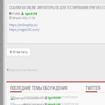
Ссылки на Online эмуляторы ПО для тестирования (PHP, reg e
#10881
IgorA100
08 май 2026, 21:56
https://onlinephp.io/
https://regex101.com/
Ответить
Вернуться в «Разное»
ПОСЛЕДНИЕ ТЕМЫ ОБСУЖДЕНИЯ
TWITTER
Zoneminder, система для видеонаблюдения
IgorA100
Nextcloud не отображает часть файлов находящихся на сервер
IgorA100