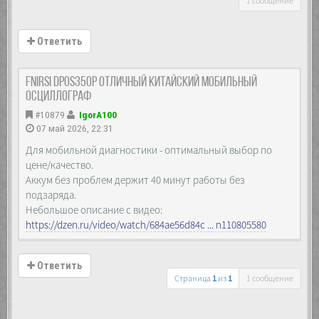
1 сообщение
Ответить
FNIRSI DPOS350P отличный Китайский мобильный
осциллограф
#10879
IgorA100
07 май 2026, 22:31
Для мобильной диагностики - оптимальный выбор по
цене/качество.
Аккум без проблем держит 40 минут работы без
подзаряда.
Небольшое описание с видео:
https://dzen.ru/video/watch/684ae56d84c ... n110805580
Ответить
Страница
1
из
1
1 сообщение