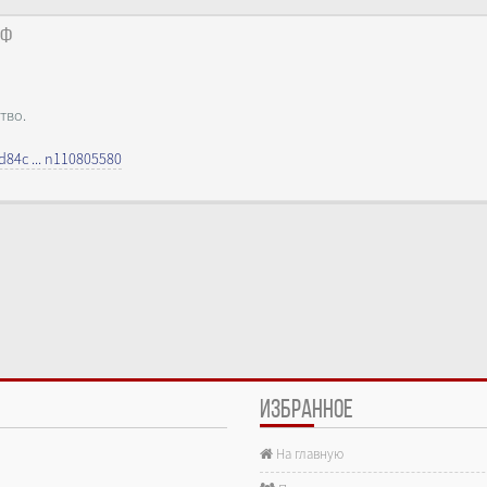
аф
тво.
d84c ... n110805580
ИЗБРАННОЕ
На главную
е.