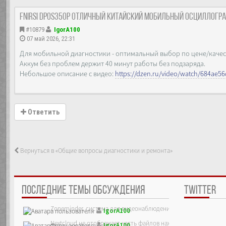
FNIRSI DPOS350P отличный Китайский мобильный осциллогр
#10879
IgorA100
07 май 2026, 22:31
Для мобильной диагностики - оптимальный выбор по цене/качес
Аккум без проблем держит 40 минут работы без подзаряда.
Небольшое описание с видео:
https://dzen.ru/video/watch/684ae56
Ответить
Вернуться в «Общие вопросы диагностики и ремонта»
ПОСЛЕДНИЕ ТЕМЫ ОБСУЖДЕНИЯ
TWITTER
Zoneminder, система для видеонаблюдения
IgorA100
Nextcloud не отображает часть файлов находящихся на сервер
IgorA100