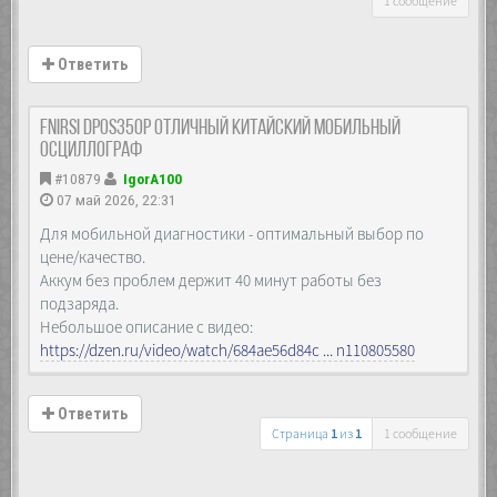
1 сообщение
Ответить
FNIRSI DPOS350P отличный Китайский мобильный
осциллограф
#10879
IgorA100
07 май 2026, 22:31
Для мобильной диагностики - оптимальный выбор по
цене/качество.
Аккум без проблем держит 40 минут работы без
подзаряда.
Небольшое описание с видео:
https://dzen.ru/video/watch/684ae56d84c ... n110805580
Ответить
Страница
1
из
1
1 сообщение