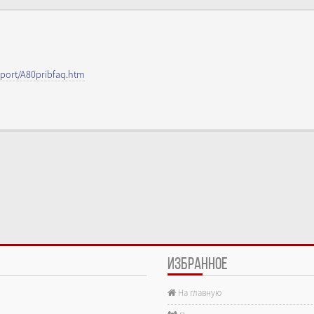
eport/A80pribfaq.htm
ИЗБРАННОЕ
На главную
е.