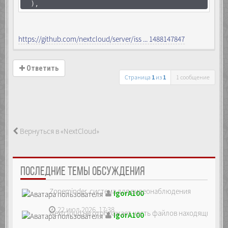
),
https://github.com/nextcloud/server/iss ... 1488147847
Ответить
Страница
1
из
1
1 сообщение
Вернуться в «NextCloud»
ПОСЛЕДНИЕ ТЕМЫ ОБСУЖДЕНИЯ
Zoneminder, система для видеонаблюдения
IgorA100
22 июл 2026, 17:38
Nextcloud не отображает часть файлов находящихся на
IgorA100