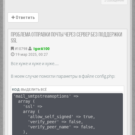
1 сообщение
Ответить
Проблема отправки почты через сервер БЕЗ поддержки
SSL
#10798
IgorA100
19 мар 2025, 00:27
Все хуже и хуже и хуже.....
В моем случае помогли параметры в файле config.php:
КОД:
ВЫДЕЛИТЬ ВСЁ
'mail_smtpstreamoptions' =>
array (
'ssl' =>
array (
'allow_self_signed' => true,
'verify_peer' => false,
'verify_peer_name' => false,
),