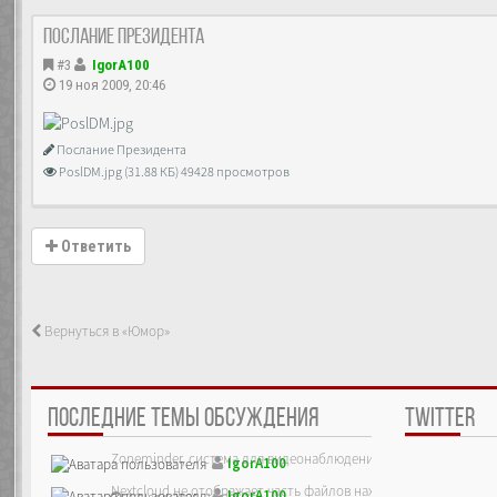
Послание Президента
#3
IgorA100
19 ноя 2009, 20:46
Послание Президента
PoslDM.jpg (31.88 КБ) 49428 просмотров
Ответить
Вернуться в «Юмор»
ПОСЛЕДНИЕ ТЕМЫ ОБСУЖДЕНИЯ
TWITTER
Zoneminder, система для видеонаблюдения
IgorA100
Nextcloud не отображает часть файлов находящихся на сервер
IgorA100