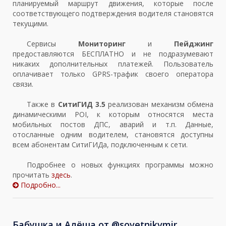
планируемый маршрут движения, которые после
соответствующего подтверждения водителя становятся
текущими.
Сервисы
Мониторинг
и
Пейджинг
предоставляются БЕСПЛАТНО и не подразумевают
никаких дополнительных платежей. Пользователь
оплачивает только GPRS-трафик своего оператора
связи.
Также в
СитиГИД 3.5
реализован механизм обмена
динамическими POI, к которым относятся места
мобильных постов ДПС, аварий и т.п. Данные,
отосланные одним водителем, становятся доступны
всем абонентам СитиГИДа, подключенным к сети.
Подробнее о новых функциях программы можно
прочитать
здесь
.
Подробно...
Бабушка и Алёша от @sovetnikvmir