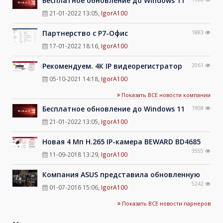
Бесплатное обновление до Windows 11
21-01-2022 13:05
,
IgorA100
Партнерство с Р7-Офис
1883
17-01-2022 18:16
,
IgorA100
Рекомендуем. 4К IP видеорегистратор
2061
05-10-2021 14:18
,
IgorA100
Показать ВСЕ новости компании
Бесплатное обновление до Windows 11
1908
21-01-2022 13:05
,
IgorA100
Новая 4 Мп H.265 IP-камера BEWARD BD4685
3555
11-09-2018 13:29
,
IgorA100
Компания ASUS представила обновленную
5242
01-07-2016 15:06
,
IgorA100
Показать ВСЕ новости парнеров