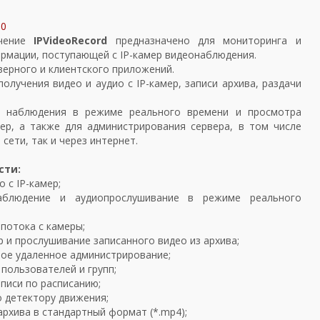
00
ечение
IPVideoRecord
предназначено для мониторинга и
ормации, поступающей с IP-камер видеонаблюдения.
верного и клиентского приложений.
олучения видео и аудио с IP-камер, записи архива, раздачи
я наблюдения в режиме реального времени и просмотра
мер, а также для администрирования сервера, в том числе
сети, так и через интернет.
сти:
о с IP-камер;
аблюдение и аудиопрослушивание в режиме реального
потока с камеры;
 и прослушивание записанного видео из архива;
ое удаленное администрирование;
 пользователей и групп;
аписи по расписанию;
о детектору движения;
архива в стандартный формат (*.mp4);