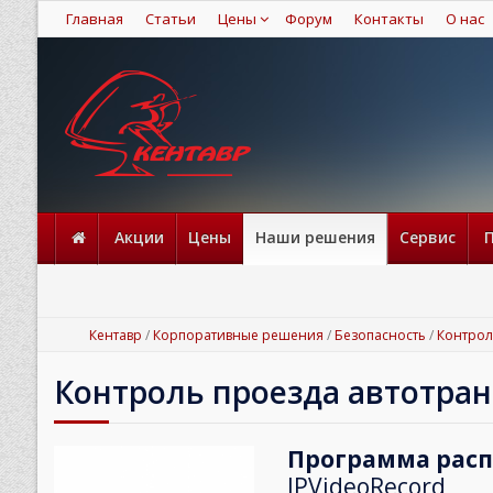
Главная
Статьи
Цены
Форум
Контакты
О нас
Акции
Цены
Наши решения
Сервис
Кентавр
/
Корпоративные решения
/
Безопасность
/
Контрол
Контроль проезда автотран
Программа рас
IPVideoRecord