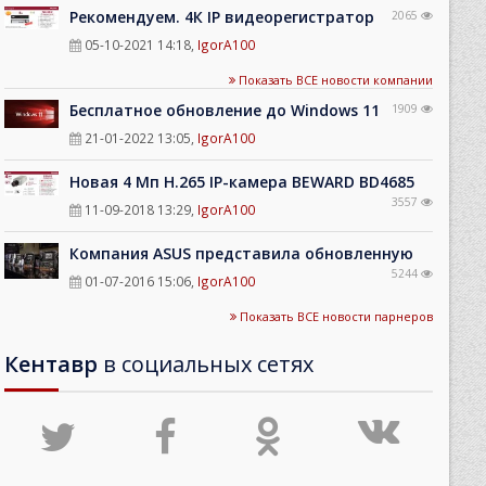
Рекомендуем. 4К IP видеорегистратор
2065
05-10-2021 14:18
,
IgorA100
Показать ВСЕ новости компании
Бесплатное обновление до Windows 11
1909
21-01-2022 13:05
,
IgorA100
Новая 4 Мп H.265 IP-камера BEWARD BD4685
3557
11-09-2018 13:29
,
IgorA100
Компания ASUS представила обновленную
5244
01-07-2016 15:06
,
IgorA100
Показать ВСЕ новости парнеров
Кентавр
в социальных сетях