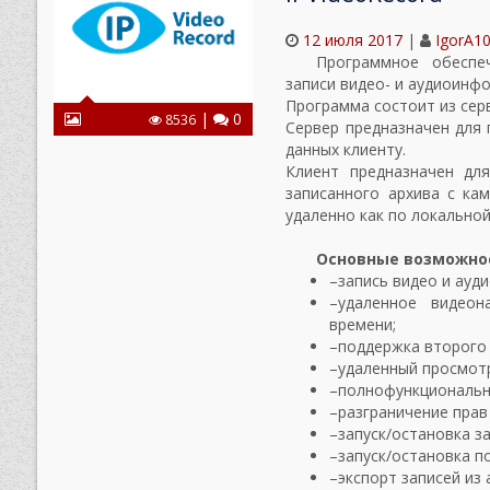
12 июля 2017
|
IgorA1
Программное обесп
записи видео- и аудиоинф
Программа состоит из сер
|
0
8536
Сервер предназначен для п
данных клиенту.
Клиент предназначен дл
записанного архива с ка
удаленно как по локальной 
Основные возможно
запись видео и ауди
удаленное видеон
времени;
поддержка второго 
удаленный просмотр
полнофункциональн
разграничение прав
запуск/остановка з
запуск/остановка п
экспорт записей из 