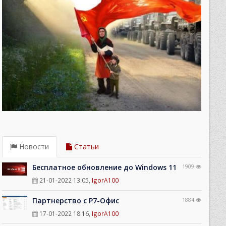
Новости
Статьи
Бесплатное обновление до Windows 11
1909
21-01-2022 13:05
,
IgorA100
Партнерство с Р7-Офис
1884
17-01-2022 18:16
,
IgorA100