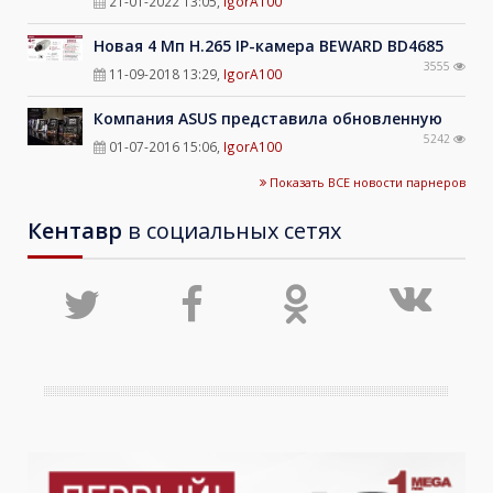
21-01-2022 13:05
,
IgorA100
Новая 4 Мп H.265 IP-камера BEWARD BD4685
3555
11-09-2018 13:29
,
IgorA100
Компания ASUS представила обновленную
5242
01-07-2016 15:06
,
IgorA100
Показать ВСЕ новости парнеров
Кентавр
в социальных сетях