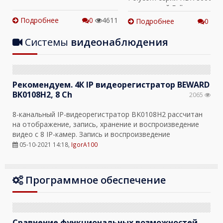
поддержкой Full
7
Подробнее
0
4611
Подробнее
0
5
Системы
видеонаблюдения
Рекомендуем. 4К IP видеорегистратор BEWARD
BK0108H2, 8 Ch
2065
8-канальный IP-видеорегистратор BK0108H2 рассчитан
на отображение, запись, хранение и воспроизведение
видео с 8 IP-камер. Запись и воспроизведение
05-10-2021 14:18
,
IgorA100
Программное обеспечение
Сравнение функциональных возможностей