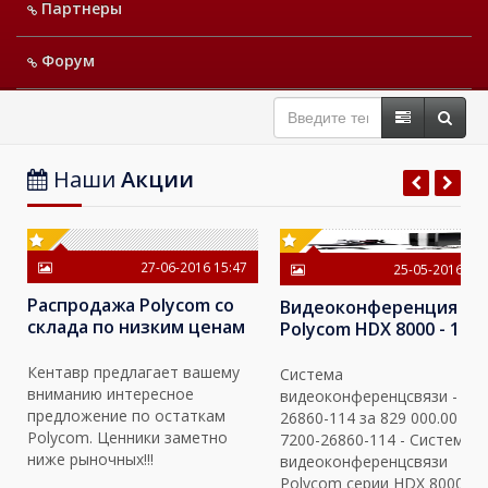
Партнеры
Форум
Наши
Акции
27-06-2016 15:47
25-05-2016 18:
Распродажа Polycom со
Видеоконференция
склада по низким ценам
Polycom HDX 8000 - 108
[7200-23160-114] за 829
000.00 руб
Кентавр предлагает вашему
Система
вниманию интересное
видеоконференцсвязи - 720
предложение по остаткам
26860-114 за 829 000.00 руб
Polycom. Ценники заметно
7200-26860-114 - Система
ниже рыночных!!!
видеоконференцсвязи
Polycom серии HDX 8000 с