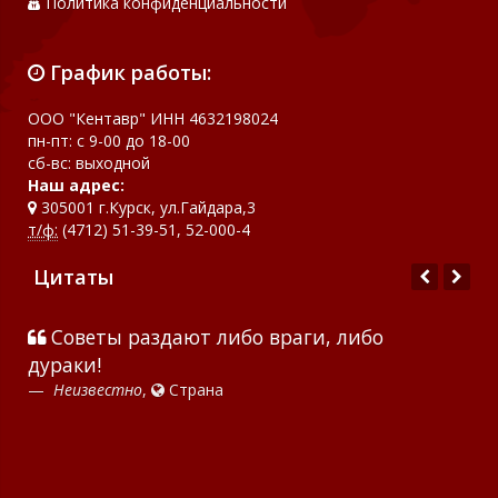
Политика конфиденциальности
График работы:
ООО "Кентавр" ИНН 4632198024
пн-пт: с 9-00 до 18-00
сб-вс: выходной
Наш адрес:
305001 г.Курск, ул.Гайдара,3
т/ф:
(4712) 51-39-51, 52-000-4
Цитаты
Советы раздают либо враги, либо
дураки!
Antoine Marie Jean-Baptiste Roger de Saint-Exupery
Мохаммед Али (Cassius Marcellus Clay Jr)
Неизвестно
Д. Гранин. Иду на грозу.
Конфуций
,
Страна
Роман "Волхв" Джона Фаулза
Адриано Челентано
25/17 – Путник
Джон Ньюмен
Аркадий Арканов
Доверие, В. М. Шукшин
Дейл Карнеги