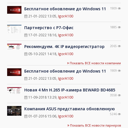
Бесплатное обновление до Windows 11
1909
21-01-2022 13:05
,
IgorA100
Партнерство с Р7-Офис
1885
17-01-2022 18:16
,
IgorA100
Рекомендуем. 4К IP видеорегистратор
2065
05-10-2021 14:18
,
IgorA100
Показать ВСЕ новости компании
Бесплатное обновление до Windows 11
1909
21-01-2022 13:05
,
IgorA100
Новая 4 Мп H.265 IP-камера BEWARD BD4685
3558
11-09-2018 13:29
,
IgorA100
Компания ASUS представила обновленную
5246
01-07-2016 15:06
,
IgorA100
Показать ВСЕ новости парнеров