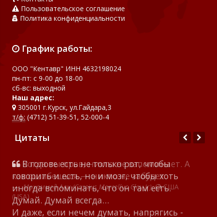
Пользовательское соглашение
Политика конфиденциальности
График работы:
ООО "Кентавр" ИНН 4632198024
пн-пт: с 9-00 до 18-00
сб-вс: выходной
Наш адрес:
305001 г.Курск, ул.Гайдара,3
т/ф:
(4712) 51-39-51, 52-000-4
Цитаты
В голове есть не только рот, чтобы
говорить и есть, но и мозг, чтобы хоть
Antoine Marie Jean-Baptiste Roger de Saint-Exupery
иногда вспоминать, что он там есть.
Мохаммед Али (Cassius Marcellus Clay Jr)
Неизвестно
Д. Гранин. Иду на грозу.
Конфуций
Думай. Думай всегда…
Роман "Волхв" Джона Фаулза
Адриано Челентано
25/17 – Путник
Джон Ньюмен
Аркадий Арканов
И даже, если нечем думать, напрягись -
Доверие, В. М. Шукшин
Дейл Карнеги